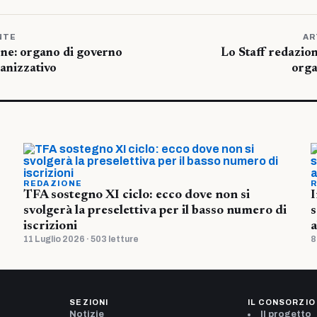
NTE
AR
ione: organo di governo
Lo Staff redazion
anizzativo
orga
REDAZIONE
R
TFA sostegno XI ciclo: ecco dove non si
I
svolgerà la preselettiva per il basso numero di
s
iscrizioni
a
11 Luglio 2026 · 503 letture
8
SEZIONI
IL CONSORZIO
Notizie
Il progetto