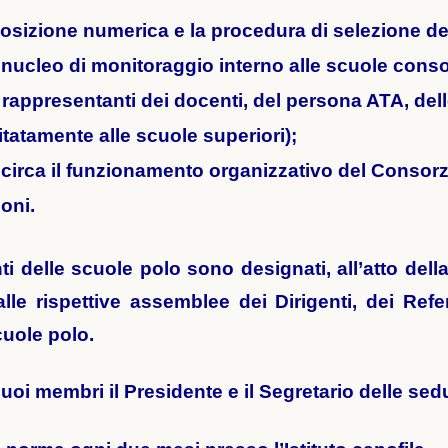
posizione numerica e la procedura di selezione de
nucleo di monitoraggio interno alle scuole conso
rappresentanti dei docenti, del persona ATA, dell
mitatamente alle scuole superiori);
 circa il funzionamento organizzativo del Consorz
oni.
ti delle scuole polo sono designati, all’atto del
lle rispettive assemblee dei Dirigenti, dei Refer
cuole polo.
 suoi membri il Presidente e il Segretario delle sed