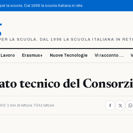
r la scuola. Dal 1998 la scuola italiana in rete.
g
R LA SCUOLA. DAL 1998 LA SCUOLA ITALIANA IN RET
 Lavoro
Erasmus+
Nuove Tecnologie
Vi racconto …
V
ato tecnico del Consorz
002
·
1 min di lettura
·
7.041 letture