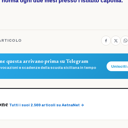
di norma ogni due mesi presso l’Istituto capofila.
ARTICOLO
ome questa arrivano prima su Telegram
Unisciti 
vocazioni e scadenze della scuola siciliana in tempo
one
Tutti i suoi 2.569 articoli su AetnaNet →