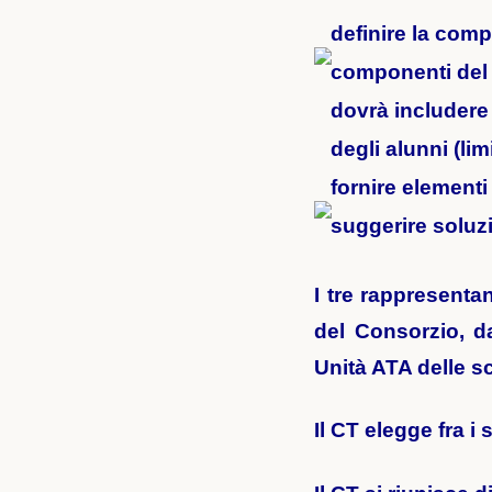
definire la com
componenti del 
dovrà includere 
degli alunni (li
fornire elementi
suggerire soluzi
I tre rappresentan
del Consorzio, da
Unità ATA delle s
Il CT elegge fra i