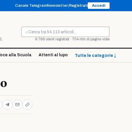
Canale Telegram
Newsletter
|
Registrati
Accedi
⌕
Cerca
E.
9.786 utenti registrati · 704 mln di pagine viste
oce alla Scuola
Attenti al lupo
Tutte le categorie ↓
io