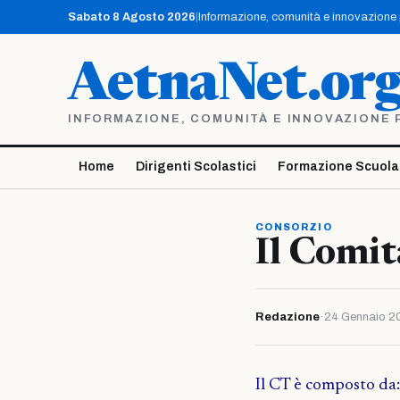
Vai
Sabato 8 Agosto 2026
|
Informazione, comunità e innovazione pe
al
contenuto
AetnaNet.or
INFORMAZIONE, COMUNITÀ E INNOVAZIONE PE
Home
Dirigenti Scolastici
Formazione Scuola
CONSORZIO
Il Comit
Redazione
·
24 Gennaio 2
Il CT è composto da: