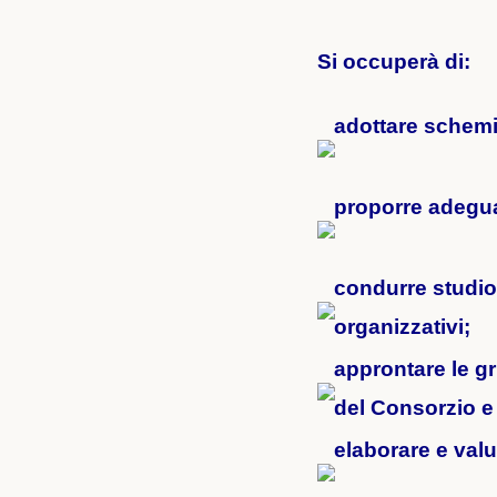
Si occuperà di:
adottare schemi 
proporre adegua
condurre studio 
organizzativi;
approntare le gr
del Consorzio e 
elaborare e valut