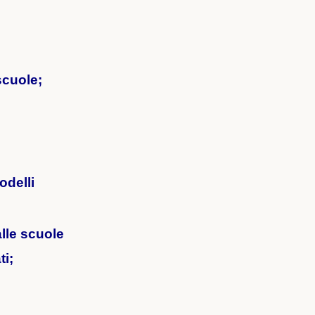
scuole;
odelli
alle scuole
ti;