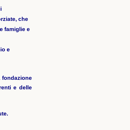
i
rziate, che
e famiglie e
io e
la fondazione
enti e delle
ute.