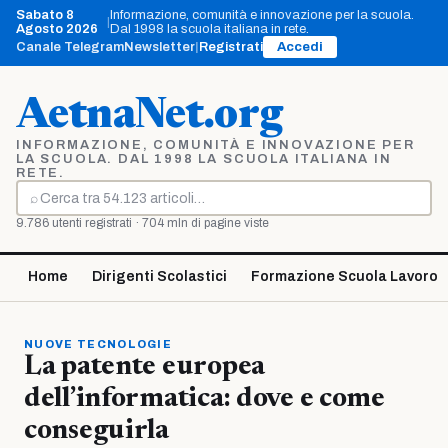
Vai
Sabato 8
Informazione, comunità e innovazione per la scuola.
|
al
Agosto 2026
Dal 1998 la scuola italiana in rete.
contenuto
Canale Telegram
Newsletter
|
Registrati
Accedi
AetnaNet.org
INFORMAZIONE, COMUNITÀ E INNOVAZIONE PER
LA SCUOLA. DAL 1998 LA SCUOLA ITALIANA IN
RETE.
⌕
Cerca
9.786 utenti registrati · 704 mln di pagine viste
Home
Dirigenti Scolastici
Formazione Scuola Lavoro
NUOVE TECNOLOGIE
La patente europea
dell’informatica: dove e come
conseguirla