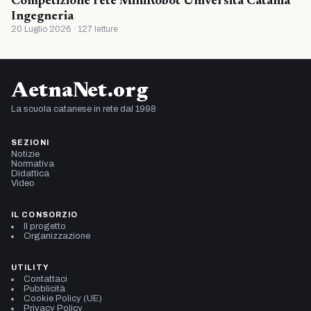
Competizione rete MiniRobot Universita Catania
Ingegneria
20 Luglio 2026 · 127 letture
AetnaNet.org
La scuola catanese in rete dal 1998
SEZIONI
Notizie
Normativa
Didattica
Video
IL CONSORZIO
Il progetto
Organizzazione
UTILITY
Contattaci
Pubblicità
Cookie Policy (UE)
Privacy Policy