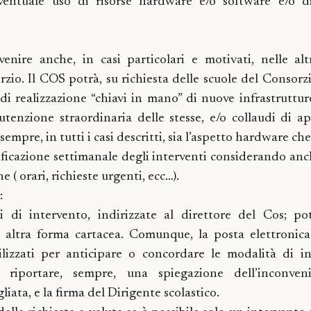
’eventuale uso di risorse hardware e/o software e/o d
enire anche, in casi particolari e motivati, nelle al
zio. Il COS potrà, su richiesta delle scuole del Consorz
 di realizzazione “chiavi in mano” di nuove infrastruttur
tenzione straordinaria delle stesse, e/o collaudi di a
sempre, in tutti i casi descritti, sia l’aspetto hardware ch
ificazione settimanale degli interventi considerando anch
e ( orari, richieste urgenti, ecc…).
:
ali di intervento, indirizzate al direttore del Cos; p
 altra forma cartacea. Comunque, la posta elettronica
lizzati per anticipare o concordare le modalità di in
 riportare, sempre, una spiegazione dell’inconven
iata, e la firma del Dirigente scolastico.