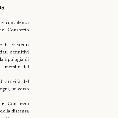
OS
a e consulenza
del Consorzio
 di assistenti
ati definitivi
la tipologia di
dei membri del
di attività del
egni, un corso
del Consorzio
della distanza