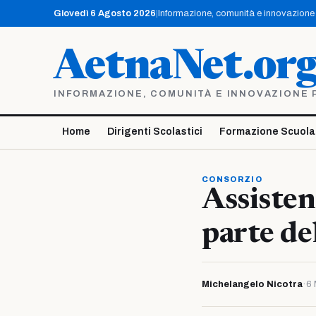
Vai
Giovedì 6 Agosto 2026
|
Informazione, comunità e innovazione p
al
contenuto
AetnaNet.or
INFORMAZIONE, COMUNITÀ E INNOVAZIONE PE
Home
Dirigenti Scolastici
Formazione Scuola
CONSORZIO
Assisten
parte d
Michelangelo Nicotra
·
6 