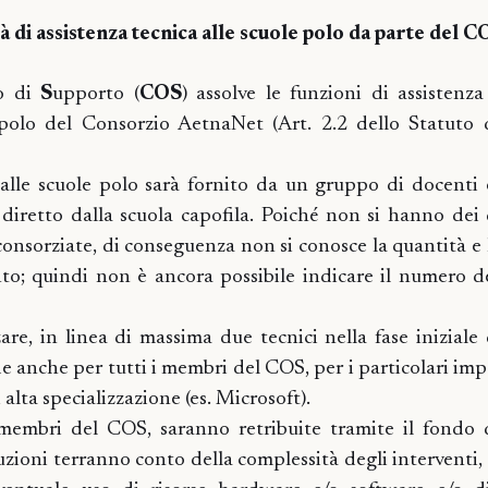
 di assistenza tecnica alle scuole polo da parte del C
vo di
S
upporto (
COS
) assolve le funzioni di assistenz
 polo del Consorzio AetnaNet (Art. 2.2 dello Statuto 
alle scuole polo sarà fornito da un gruppo di docenti e
diretto dalla scuola capofila. Poiché non si hanno dei d
 consorziate, di conseguenza non si conosce la quantità e 
ento; quindi non è ancora possibile indicare il numero 
zare, in linea di massima due tecnici nella fase iniziale 
e anche per tutti i membri del COS, per i particolari imp
lta specializzazione (es. Microsoft).
 membri del COS, saranno retribuite tramite il fondo 
zioni terranno conto della complessità degli interventi, 