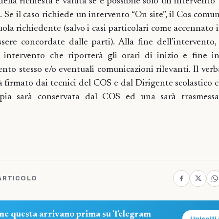
della richiesta e valuta se è possibile solo un intervento
. Se il caso richiede un intervento “On site”, il Cos comu
cuola richiedente (salvo i casi particolari come accennato
ere concordate dalle parti). Alla fine dell’intervento,
 intervento che riporterà gli orari di inizio e fine i
vento stesso e/o eventuali comunicazioni rilevanti. Il ver
rà firmato dai tecnici del COS e dal Dirigente scolastico 
pia sarà conservata dal COS ed una sarà trasmessa
ARTICOLO
ome questa arrivano prima su Telegram