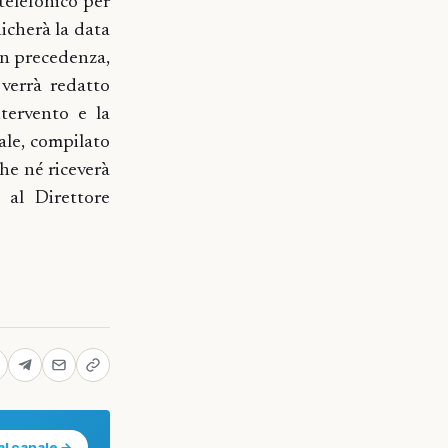
 telefonico per
nicherà la data
 in precedenza,
 verrà redatto
ntervento e la
bale, compilato
che né riceverà
 al Direttore