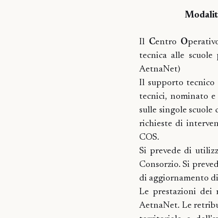
Modalità
Il
C
entro
O
perati
tecnica alle scuole
AetnaNet)
Il supporto tecnico 
tecnici, nominato e 
sulle singole scuole
richieste di interv
COS.
Si prevede di utiliz
Consorzio. Si preved
di aggiornamento di a
Le prestazioni dei
AetnaNet. Le retribu