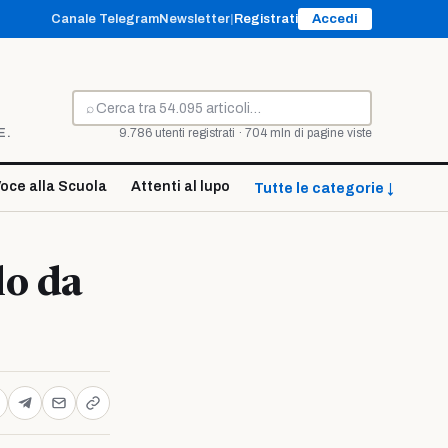
Canale Telegram
Newsletter
|
Registrati
Accedi
⌕
Cerca
E.
9.786 utenti registrati · 704 mln di pagine viste
oce alla Scuola
Attenti al lupo
Tutte le categorie ↓
lo da