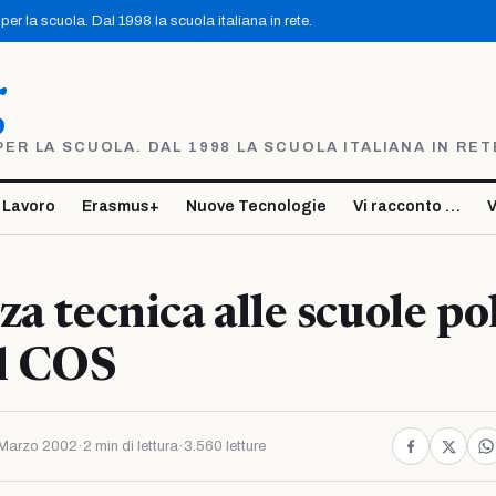
er la scuola. Dal 1998 la scuola italiana in rete.
g
R LA SCUOLA. DAL 1998 LA SCUOLA ITALIANA IN RET
 Lavoro
Erasmus+
Nuove Tecnologie
Vi racconto …
V
za tecnica alle scuole po
el COS
Marzo 2002
·
2 min di lettura
·
3.560 letture