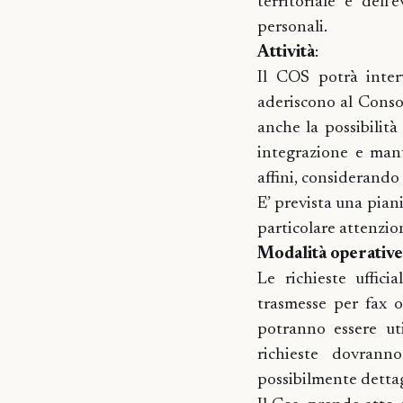
territoriale e dell
personali.
Attività
:
Il COS potrà interv
aderiscono al Consor
anche la possibilità
integrazione e manu
affini, considerando 
E’ prevista una pian
particolare attenzion
Modalità operative
Le richieste uffici
trasmesse per fax o
potranno essere uti
richieste dovranno
possibilmente dettagl