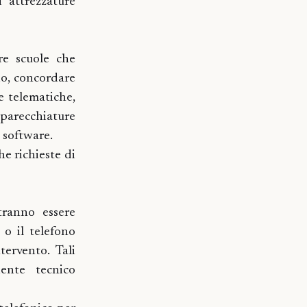
i attrezzature
tre scuole che
io, concordare
e telematiche,
pparecchiature
e software.
e richieste di
otranno essere
 o il telefono
tervento. Tali
iente tecnico