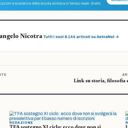
Unisciti 
azioni e scadenze della scuola siciliana in tempo reale. Gratis.
angelo Nicotra
Tutti i suoi 8.144 articoli su AetnaNet →
NTE
AR
Link su storia, filosofia 
REDAZIONE
R
TFA sostegno XI ciclo: ecco dove non si
I