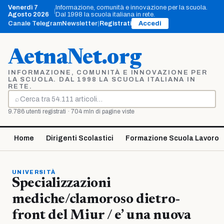
Vai
Venerdì 7
Informazione, comunità e innovazione per la scuola.
|
al
Agosto 2026
Dal 1998 la scuola italiana in rete.
contenuto
Canale Telegram
Newsletter
|
Registrati
Accedi
AetnaNet.org
INFORMAZIONE, COMUNITÀ E INNOVAZIONE PER
LA SCUOLA. DAL 1998 LA SCUOLA ITALIANA IN
RETE.
⌕
Cerca
9.786 utenti registrati · 704 mln di pagine viste
Home
Dirigenti Scolastici
Formazione Scuola Lavoro
UNIVERSITÀ
Specializzazioni
mediche/clamoroso dietro-
front del Miur / e’ una nuova