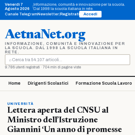
Vai
Venerdì 7
Informazione, comunità e innovazione per la scuola.
|
al
Agosto 2026
Dal 1998 la scuola italiana in rete.
contenuto
Canale Telegram
Newsletter
|
Registrati
Accedi
AetnaNet.org
INFORMAZIONE, COMUNITÀ E INNOVAZIONE PER
LA SCUOLA. DAL 1998 LA SCUOLA ITALIANA IN
RETE.
⌕
Cerca
9.786 utenti registrati · 704 mln di pagine viste
Home
Dirigenti Scolastici
Formazione Scuola Lavoro
UNIVERSITÀ
Lettera aperta del CNSU al
Ministro dell’Istruzione
Giannini ‘Un anno di promesse