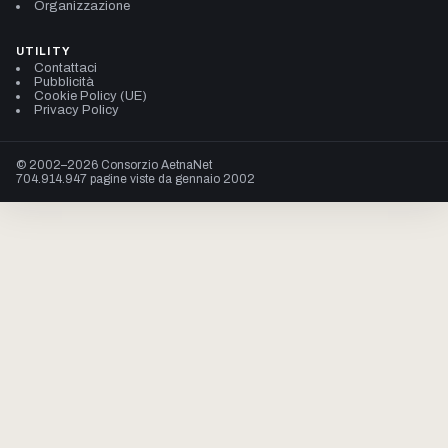
Organizzazione
UTILITY
Contattaci
Pubblicità
Cookie Policy (UE)
Privacy Policy
© 2002–2026 Consorzio AetnaNet
704.914.947 pagine viste da gennaio 2002