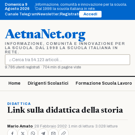
Vai
Domenica 9
Informazione, comunità e innovazione per la scuola.
|
al
Agosto 2026
Dal 1998 la scuola italiana in rete.
contenuto
Canale Telegram
Newsletter
|
Registrati
Accedi
AetnaNet.org
INFORMAZIONE, COMUNITÀ E INNOVAZIONE PER
LA SCUOLA. DAL 1998 LA SCUOLA ITALIANA IN
RETE.
⌕
Cerca
9.786 utenti registrati · 704 mln di pagine viste
Home
Dirigenti Scolastici
Formazione Scuola Lavoro
DIDATTICA
Link sulla didattica della storia
Mario Amato
·
28 Febbraio 2002
·
1 min di lettura
·
3.028 letture