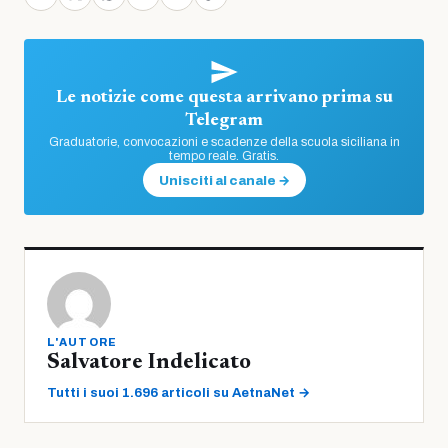
Le notizie come questa arrivano prima su
Telegram
Graduatorie, convocazioni e scadenze della scuola siciliana in
tempo reale. Gratis.
Unisciti al canale →
L'AUTORE
Salvatore Indelicato
Tutti i suoi 1.696 articoli su AetnaNet →