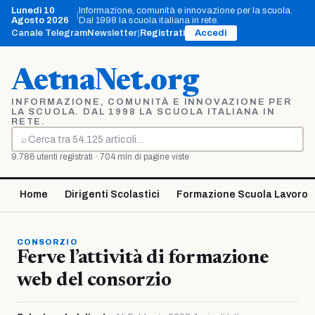
Vai
Lunedì 10
Informazione, comunità e innovazione per la scuola.
|
al
Agosto 2026
Dal 1998 la scuola italiana in rete.
contenuto
Canale Telegram
Newsletter
|
Registrati
Accedi
AetnaNet.org
INFORMAZIONE, COMUNITÀ E INNOVAZIONE PER
LA SCUOLA. DAL 1998 LA SCUOLA ITALIANA IN
RETE.
⌕
Cerca
9.786 utenti registrati · 704 mln di pagine viste
Home
Dirigenti Scolastici
Formazione Scuola Lavoro
CONSORZIO
Ferve l’attività di formazione
web del consorzio