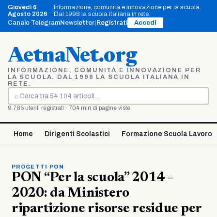
Vai
Giovedì 6
Informazione, comunità e innovazione per la scuola.
|
al
Agosto 2026
Dal 1998 la scuola italiana in rete.
contenuto
Canale Telegram
Newsletter
|
Registrati
Accedi
AetnaNet.org
INFORMAZIONE, COMUNITÀ E INNOVAZIONE PER
LA SCUOLA. DAL 1998 LA SCUOLA ITALIANA IN
RETE.
⌕
Cerca
9.786 utenti registrati · 704 mln di pagine viste
Home
Dirigenti Scolastici
Formazione Scuola Lavoro
PROGETTI PON
PON “Per la scuola” 2014 –
2020: da Ministero
ripartizione risorse residue per