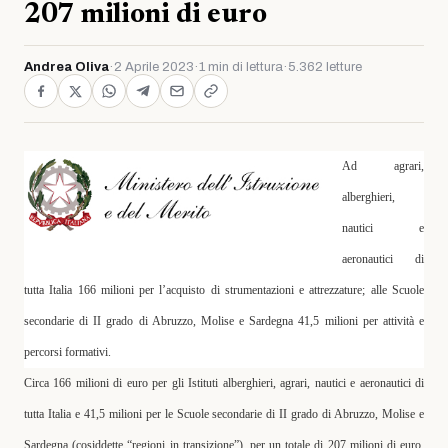
207 milioni di euro
Andrea Oliva
·
2 Aprile 2023
·
1 min di lettura
·
5.362 letture
Ad agrari,
alberghieri,
nautici e
aeronautici di
tutta Italia 166 milioni per l’acquisto di strumentazioni e attrezzature;
alle Scuole
secondarie di II grado di Abruzzo, Molise e Sardegna 41,5 milioni per attività e
percorsi formativi.
Circa
166 milioni di euro
per gli Istituti alberghieri, agrari, nautici e aeronautici di
tutta Italia e
41,5 milioni
per le Scuole secondarie di II grado di Abruzzo, Molise e
Sardegna (cosiddette “regioni in transizione”), per un totale di
207 milioni di euro
.