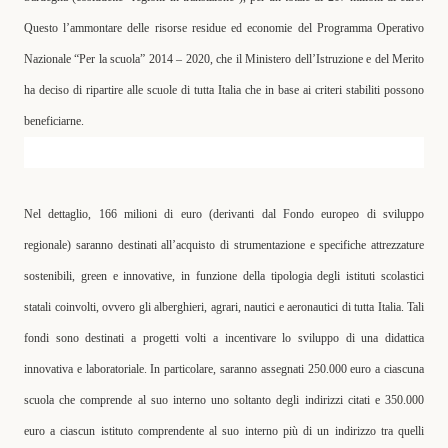
Questo l’ammontare delle risorse residue ed economie del
Programma Operativo
Nazionale “Per la scuola” 2014 – 2020
, che il Ministero dell’Istruzione e del Merito
ha deciso di ripartire alle scuole di tutta Italia che in base ai criteri stabiliti possono
beneficiarne.
Nel dettaglio, 166 milioni di euro (derivanti dal Fondo europeo di sviluppo
regionale) saranno destinati all’acquisto di strumentazione e specifiche attrezzature
sostenibili, green e innovative, in funzione della tipologia degli
istituti scolastici
statali coinvolti
, ovvero gli
alberghieri, agrari, nautici e aeronautici di tutta Italia
. Tali
fondi sono destinati a progetti volti a incentivare lo
sviluppo di una didattica
innovativa e laboratoriale
. In particolare, saranno assegnati
250.000 euro
a ciascuna
scuola che comprende al suo interno uno soltanto degli indirizzi citati e
350.000
euro
a ciascun istituto comprendente al suo interno più di un indirizzo tra quelli