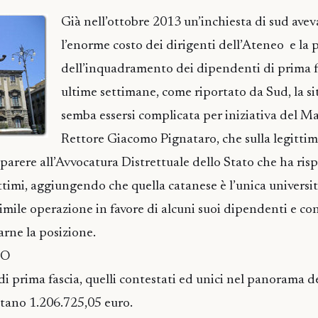
Già nell’ottobre 2013 un’inchiesta di sud avev
l’enorme costo dei dirigenti dell’Ateneo e la p
dell’inquadramento dei dipendenti di prima f
ultime settimane, come riportato da Sud, la s
semba essersi complicata per iniziativa del M
Rettore Giacomo Pignataro, che sulla legittimi
 parere all’Avvocatura Distrettuale dello Stato che ha ri
timi, aggiungendo che quella catanese è l’unica università
simile operazione in favore di alcuni suoi dipendenti e co
arne la posizione.
RO
di prima fascia, quelli contestati ed unici nel panorama de
ostano 1.206.725,05 euro.