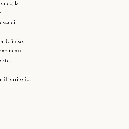
teneo, la
e
ezza di
a definisce
ono infatti
cate.
l territorio: