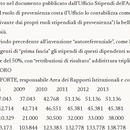
itto nel documento pubblicato dall’Ufficio Stipendi dell’A
l ruolo di provenienza costa (l’Ufficio lo contabilizza com
nte dai propri ruoli stipendiali di provenienza”) la bell
più.
riodo precedente all’invenzione “autoreferenziale”, come l
igenti di “prima fascia” gli stipendi di questi dipendenti s
del 50%, con “retribuzioni di risultato” addirittura tripli
’ORO
, responsabile Area dei Rapporti Istituzionali e con i
9 2010 2011 2012 2013
43 37.043 42.768 51.136 51.136 51.136
e 42.714 42.714 46.551 45.381 45.381 45.381
o 10.329 21.000 30.500 32.000 33.000 38.000
.173 103.844 123.383 132.778 133.778 138.778