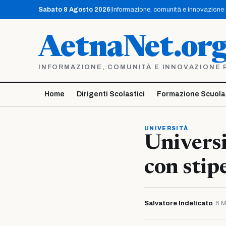
Vai
Sabato 8 Agosto 2026
|
Informazione, comunità e innovazione pe
al
contenuto
AetnaNet.or
INFORMAZIONE, COMUNITÀ E INNOVAZIONE PE
Home
Dirigenti Scolastici
Formazione Scuola
UNIVERSITÀ
Universi
con stip
Salvatore Indelicato
·
6 