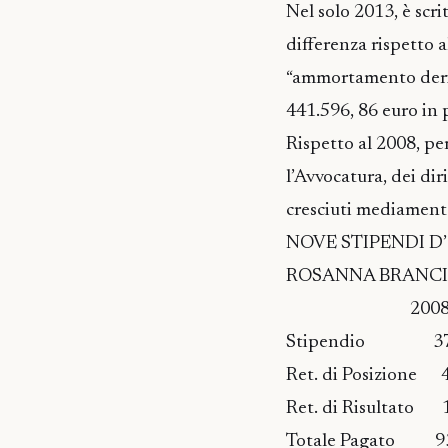
Nel solo 2013, è scr
differenza rispetto a
“ammortamento deriva
441.596, 86 euro in 
Rispetto al 2008, pe
l’Avvocatura, dei dir
cresciuti mediamente 
NOVE STIPENDI D
ROSANNA BRANCIFORTE
2008 200
Stipendio 37.0
Ret. di Posizion
Ret. di Risultat
Totale Pagato 93