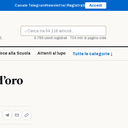
Canale Telegram
Newsletter
|
Registrati
Accedi
⌕
Cerca
E.
9.786 utenti registrati · 704 mln di pagine viste
oce alla Scuola
Attenti al lupo
Tutte le categorie ↓
d’oro