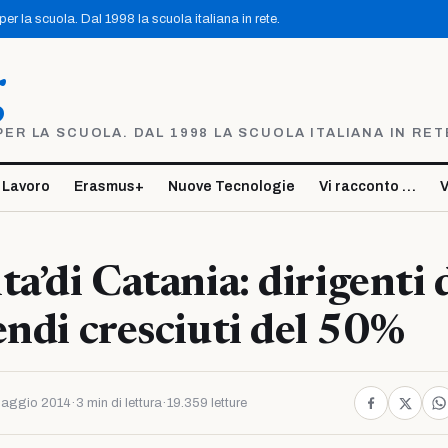
r la scuola. Dal 1998 la scuola italiana in rete.
g
R LA SCUOLA. DAL 1998 LA SCUOLA ITALIANA IN RET
 Lavoro
Erasmus+
Nuove Tecnologie
Vi racconto …
V
ta’di Catania: dirigenti 
endi cresciuti del 50%
Maggio 2014
·
3 min di lettura
·
19.359 letture