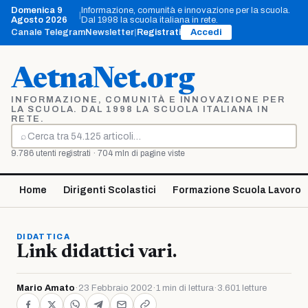
Vai
Domenica 9
Informazione, comunità e innovazione per la scuola.
|
al
Agosto 2026
Dal 1998 la scuola italiana in rete.
contenuto
Canale Telegram
Newsletter
|
Registrati
Accedi
AetnaNet.org
INFORMAZIONE, COMUNITÀ E INNOVAZIONE PER
LA SCUOLA. DAL 1998 LA SCUOLA ITALIANA IN
RETE.
⌕
Cerca
9.786 utenti registrati · 704 mln di pagine viste
Home
Dirigenti Scolastici
Formazione Scuola Lavoro
DIDATTICA
Link didattici vari.
Mario Amato
·
23 Febbraio 2002
·
1 min di lettura
·
3.601 letture