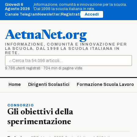
Vai
Giovedì 6
Informazione, comunità e innovazione per la scuola.
|
al
Agosto 2026
Dal 1998 la scuola italiana in rete.
contenuto
Canale Telegram
Newsletter
|
Registrati
Accedi
AetnaNet.org
INFORMAZIONE, COMUNITÀ E INNOVAZIONE PER
LA SCUOLA. DAL 1998 LA SCUOLA ITALIANA IN
RETE.
⌕
Cerca
9.786 utenti registrati · 704 mln di pagine viste
Home
Dirigenti Scolastici
Formazione Scuola Lavoro
CONSORZIO
Gli obiettivi della
sperimentazione