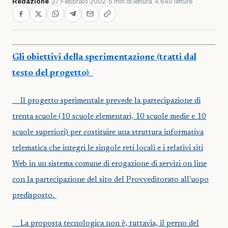
Redazione
·
27 Febbraio 2002
·
5 min di lettura
·
4.640 letture
Gli obiettivi della sperimentazione (tratti dal
testo del progetto)
Il progetto sperimentale prevede la partecipazione di
trenta scuole (10 scuole elementari, 10 scuole medie e 10
scuole superiori) per costituire una struttura informativa
telematica che integri le singole reti locali e i relativi siti
Web in un sistema comune di erogazione di servizi on line
con la partecipazione del sito del Provveditorato all'uopo
predisposto.
La proposta tecnologica non è, tuttavia, il perno del