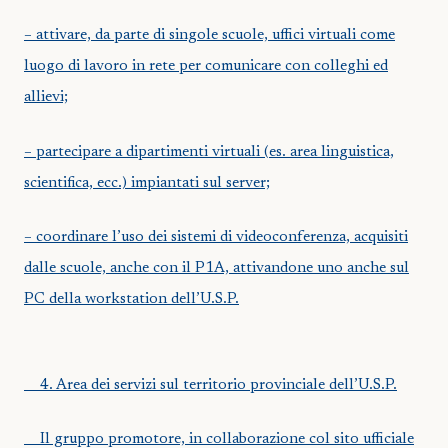
– attivare, da parte di singole scuole, uffici virtuali come
luogo di lavoro in rete per comunicare con colleghi ed
allievi;
– partecipare a dipartimenti virtuali (es. area linguistica,
scientifica, ecc.) impiantati sul server;
– coordinare l’uso dei sistemi di videoconferenza, acquisiti
dalle scuole, anche con il P1A, attivandone uno anche sul
PC della workstation dell’U.S.P.
4.
Area dei servizi sul territorio provinciale dell’U.S.P.
Il gruppo promotore, in collaborazione col sito ufficiale