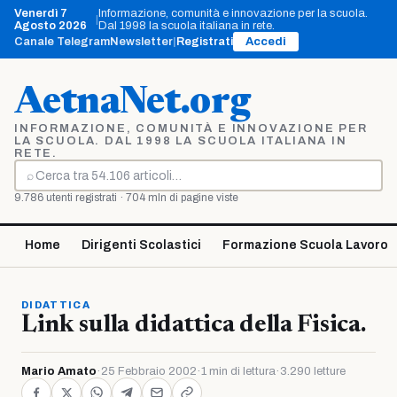
Vai
Venerdì 7
Informazione, comunità e innovazione per la scuola.
|
al
Agosto 2026
Dal 1998 la scuola italiana in rete.
contenuto
Canale Telegram
Newsletter
|
Registrati
Accedi
AetnaNet.org
INFORMAZIONE, COMUNITÀ E INNOVAZIONE PER
LA SCUOLA. DAL 1998 LA SCUOLA ITALIANA IN
RETE.
⌕
Cerca
9.786 utenti registrati · 704 mln di pagine viste
Home
Dirigenti Scolastici
Formazione Scuola Lavoro
DIDATTICA
Link sulla didattica della Fisica.
Mario Amato
·
25 Febbraio 2002
·
1 min di lettura
·
3.290 letture