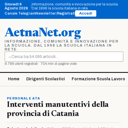
Vai
Giovedì 6
Informazione, comunità e innovazione per la scuola.
|
al
Agosto 2026
Dal 1998 la scuola italiana in rete.
contenuto
Canale Telegram
Newsletter
|
Registrati
Accedi
AetnaNet.org
INFORMAZIONE, COMUNITÀ E INNOVAZIONE PER
LA SCUOLA. DAL 1998 LA SCUOLA ITALIANA IN
RETE.
⌕
Cerca
9.786 utenti registrati · 704 mln di pagine viste
Home
Dirigenti Scolastici
Formazione Scuola Lavoro
PERSONALE ATA
Interventi manutentivi della
provincia di Catania