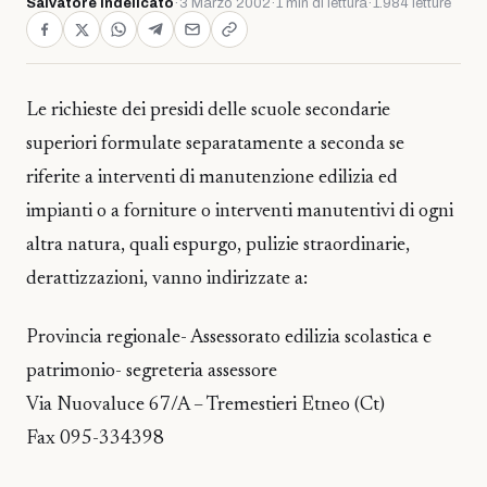
Salvatore Indelicato
·
3 Marzo 2002
·
1 min di lettura
·
1.984 letture
Le richieste dei presidi delle scuole secondarie
superiori formulate separatamente a seconda se
riferite a interventi di manutenzione edilizia ed
impianti o a forniture o interventi manutentivi di ogni
altra natura, quali espurgo, pulizie straordinarie,
derattizzazioni, vanno indirizzate a:
Provincia regionale- Assessorato edilizia scolastica e
patrimonio- segreteria assessore
Via Nuovaluce 67/A – Tremestieri Etneo (Ct)
Fax 095-334398