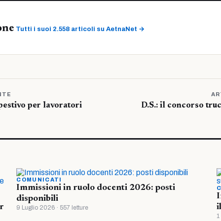
one
Tutti i suoi 2.558 articoli su AetnaNet →
NTE
AR
estivo per lavoratori
D.S.: il concorso tru
COMUNICATI
Immissioni in ruolo docenti 2026: posti
C
I
disponibili
r
i
9 Luglio 2026 · 557 letture
1