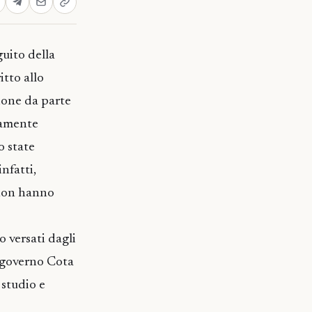
guito della
itto allo
zione da parte
tamente
o state
nfatti,
 non hanno
ro versati dagli
 a governo Cota
 studio e