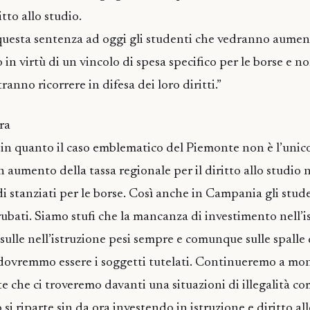
itto allo studio.
questa sentenza ad oggi gli studenti che vedranno aumenta
o in virtù di un vincolo di spesa specifico per le borse e n
ranno ricorrere in difesa dei loro diritti.”
ra
in quanto il caso emblematico del Piemonte non è l’unico.
n aumento della tassa regionale per il diritto allo studio n
 stanziati per le borse. Così anche in Campania gli stud
ubati. Siamo stufi che la mancanza di investimento nell’i
lle nell’istruzione pesi sempre e comunque sulle spalle 
 dovremmo essere i soggetti tutelati. Continueremo a mon
lte che ci troveremo davanti una situazioni di illegalità c
si riparte sin da ora investendo in istruzione e diritto al