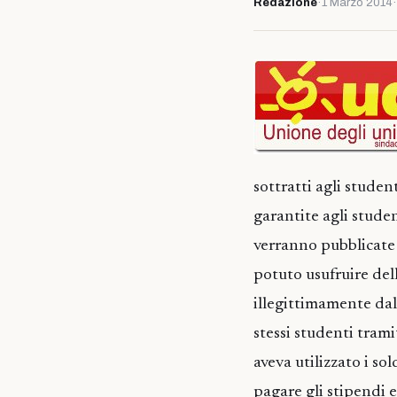
Redazione
·
1 Marzo 2014
·
sottratti agli studen
garantite agli studen
verranno pubblicate 
potuto usufruire dell
illegittimamente dal f
stessi studenti trami
aveva utilizzato i so
pagare gli stipendi e