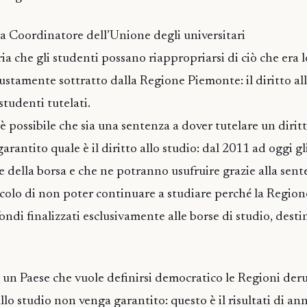
a Coordinatore dell’Unione degli universitari
ia che gli studenti possano riappropriarsi di ciò che era 
iustamente sottratto dalla Regione Piemonte: il diritto al
studenti tutelati.
 possibile che sia una sentenza a dover tutelare un diri
rantito quale è il diritto allo studio: dal 2011 ad oggi gl
 della borsa e che ne potranno usufruire grazie alla sen
icolo di non poter continuare a studiare perché la Regio
fondi finalizzati esclusivamente alle borse di studio, dest
 un Paese che vuole definirsi democratico le Regioni deru
allo studio non venga garantito: questo è il risultati di ann