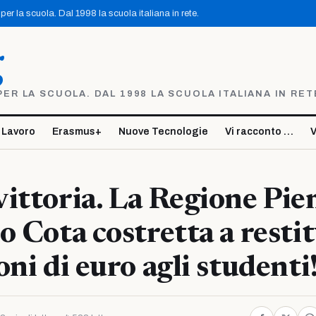
er la scuola. Dal 1998 la scuola italiana in rete.
g
R LA SCUOLA. DAL 1998 LA SCUOLA ITALIANA IN RET
 Lavoro
Erasmus+
Nuove Tecnologie
Vi racconto …
V
ittoria. La Regione Pi
o Cota costretta a restit
oni di euro agli studenti