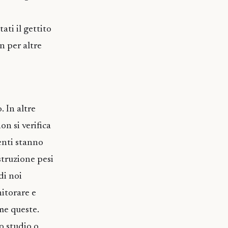
ti il gettito
on per altre
 In altre
on si verifica
enti stanno
struzione pesi
di noi
itorare e
ome queste.
lo studio o