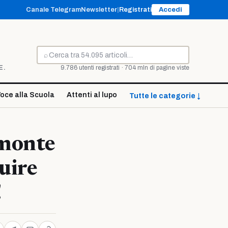
Canale Telegram
Newsletter
|
Registrati
Accedi
⌕
Cerca
E.
9.786 utenti registrati · 704 mln di pagine viste
oce alla Scuola
Attenti al lupo
Tutte le categorie ↓
emonte
uire
!