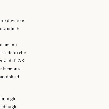
loro dovuto e
lo studio è
tto umano
i studenti che
tenza del TAR
ne Piemonte
inandoli ad
bino gli
i di tagli