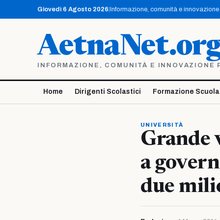
Vai
Giovedì 6 Agosto 2026
|
Informazione, comunità e innovazione p
al
contenuto
AetnaNet.or
INFORMAZIONE, COMUNITÀ E INNOVAZIONE PE
Home
Dirigenti Scolastici
Formazione Scuola
UNIVERSITÀ
Grande v
a govern
due mili