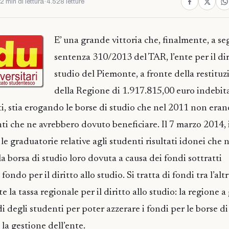
2 min di lettura
·
4.528 letture
E’ una grande vittoria che, finalmente, a se
sentenza 310/2013 del TAR, l’ente per il dir
studio del Piemonte, a fronte della restitu
della Regione di 1.917.815,00 euro indebi
ti, stia erogando le borse di studio che nel 2011 non eran
ti che ne avrebbero dovuto beneficiare. Il 7 marzo 2014, i
le graduatorie relative agli studenti risultati idonei che
a borsa di studio loro dovuta a causa dei fondi sottratti
ondo per il diritto allo studio. Si tratta di fondi tra l’alt
te la tassa regionale per il diritto allo studio: la regione
ldi degli studenti per poter azzerare i fondi per le borse di
 la gestione dell’ente.