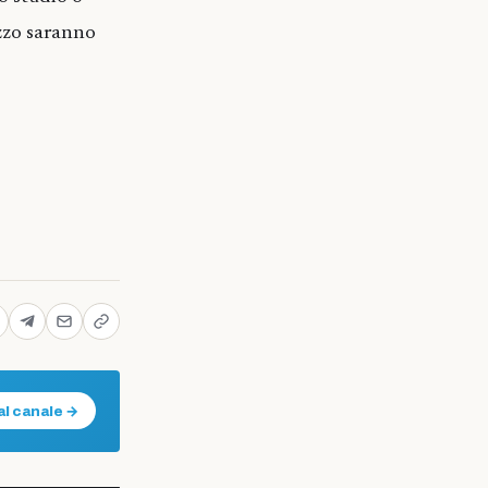
zzo saranno
al canale →