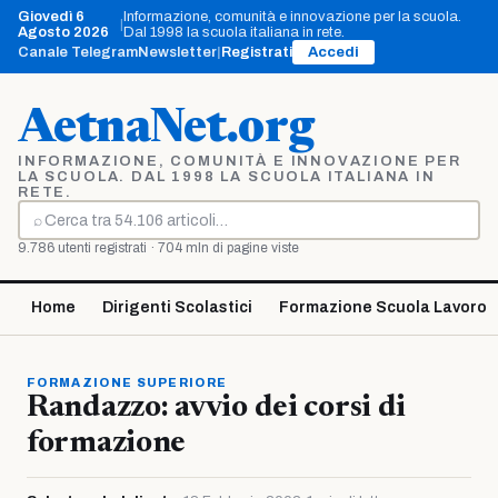
Vai
Giovedì 6
Informazione, comunità e innovazione per la scuola.
|
al
Agosto 2026
Dal 1998 la scuola italiana in rete.
contenuto
Canale Telegram
Newsletter
|
Registrati
Accedi
AetnaNet.org
INFORMAZIONE, COMUNITÀ E INNOVAZIONE PER
LA SCUOLA. DAL 1998 LA SCUOLA ITALIANA IN
RETE.
⌕
Cerca
9.786 utenti registrati · 704 mln di pagine viste
Home
Dirigenti Scolastici
Formazione Scuola Lavoro
FORMAZIONE SUPERIORE
Randazzo: avvio dei corsi di
formazione