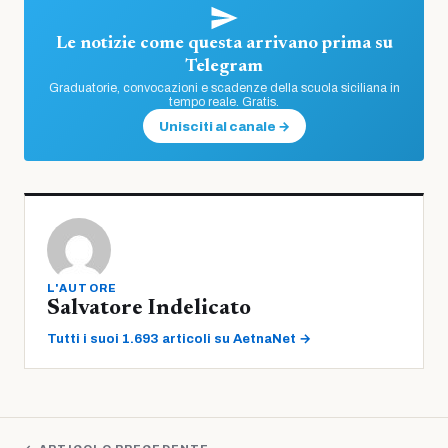
Le notizie come questa arrivano prima su
Telegram
Graduatorie, convocazioni e scadenze della scuola siciliana in
tempo reale. Gratis.
Unisciti al canale →
L'AUTORE
Salvatore Indelicato
Tutti i suoi 1.693 articoli su AetnaNet →