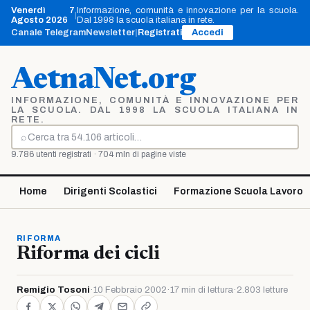
Vai
Venerdì 7
Informazione, comunità e innovazione per la scuola.
|
al
Agosto 2026
Dal 1998 la scuola italiana in rete.
contenuto
Canale Telegram
Newsletter
|
Registrati
Accedi
AetnaNet.org
INFORMAZIONE, COMUNITÀ E INNOVAZIONE PER
LA SCUOLA. DAL 1998 LA SCUOLA ITALIANA IN
RETE.
⌕
Cerca
9.786 utenti registrati · 704 mln di pagine viste
Home
Dirigenti Scolastici
Formazione Scuola Lavoro
RIFORMA
Riforma dei cicli
Remigio Tosoni
·
10 Febbraio 2002
·
17 min di lettura
·
2.803 letture