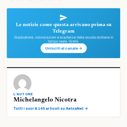
Le notizie come questa arrivano prima su
Telegram
Graduatorie, convocazioni e scadenze della scuola siciliana in
tempo reale. Gratis.
Unisciti al canale →
L'AUTORE
Michelangelo Nicotra
Tutti i suoi 8.145 articoli su AetnaNet →