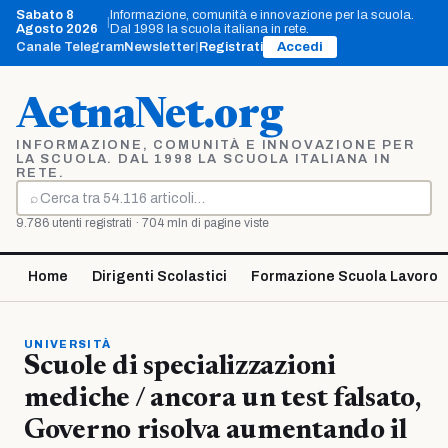
Vai
Sabato 8
Informazione, comunità e innovazione per la scuola.
|
al
Agosto 2026
Dal 1998 la scuola italiana in rete.
contenuto
Canale Telegram
Newsletter
|
Registrati
Accedi
AetnaNet.org
INFORMAZIONE, COMUNITÀ E INNOVAZIONE PER
LA SCUOLA. DAL 1998 LA SCUOLA ITALIANA IN
RETE.
⌕
Cerca
9.786 utenti registrati · 704 mln di pagine viste
Home
Dirigenti Scolastici
Formazione Scuola Lavoro
UNIVERSITÀ
Scuole di specializzazioni
mediche / ancora un test falsato,
Governo risolva aumentando il