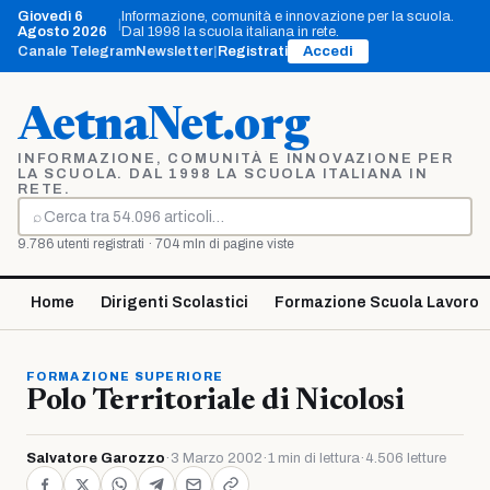
Vai
Giovedì 6
Informazione, comunità e innovazione per la scuola.
|
al
Agosto 2026
Dal 1998 la scuola italiana in rete.
contenuto
Canale Telegram
Newsletter
|
Registrati
Accedi
AetnaNet.org
INFORMAZIONE, COMUNITÀ E INNOVAZIONE PER
LA SCUOLA. DAL 1998 LA SCUOLA ITALIANA IN
RETE.
⌕
Cerca
9.786 utenti registrati · 704 mln di pagine viste
Home
Dirigenti Scolastici
Formazione Scuola Lavoro
FORMAZIONE SUPERIORE
Polo Territoriale di Nicolosi
Salvatore Garozzo
·
3 Marzo 2002
·
1 min di lettura
·
4.506 letture