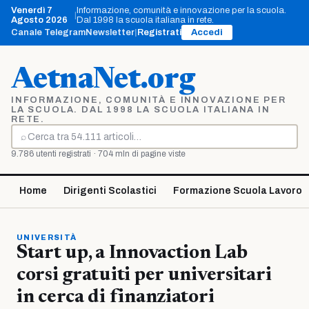
Vai
Venerdì 7
Informazione, comunità e innovazione per la scuola.
|
al
Agosto 2026
Dal 1998 la scuola italiana in rete.
contenuto
Canale Telegram
Newsletter
|
Registrati
Accedi
AetnaNet.org
INFORMAZIONE, COMUNITÀ E INNOVAZIONE PER
LA SCUOLA. DAL 1998 LA SCUOLA ITALIANA IN
RETE.
⌕
Cerca
9.786 utenti registrati · 704 mln di pagine viste
Home
Dirigenti Scolastici
Formazione Scuola Lavoro
UNIVERSITÀ
Start up, a Innovaction Lab
corsi gratuiti per universitari
in cerca di finanziatori