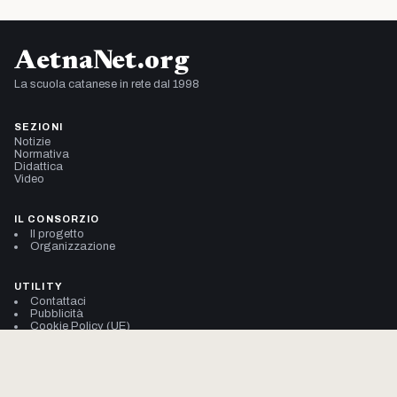
AetnaNet.org
La scuola catanese in rete dal 1998
SEZIONI
Notizie
Normativa
Didattica
Video
IL CONSORZIO
Il progetto
Organizzazione
UTILITY
Contattaci
Pubblicità
Cookie Policy (UE)
Privacy Policy
© 2002–2026 Consorzio AetnaNet