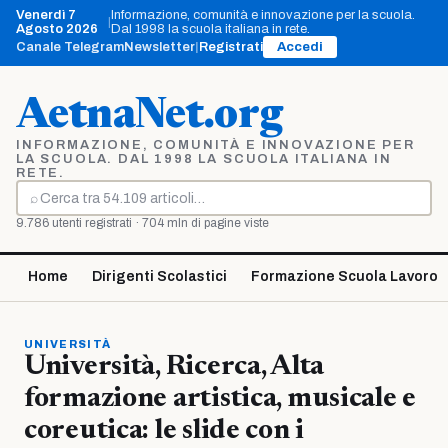
Vai
Venerdì 7
Informazione, comunità e innovazione per la scuola.
|
al
Agosto 2026
Dal 1998 la scuola italiana in rete.
contenuto
Canale Telegram
Newsletter
|
Registrati
Accedi
AetnaNet.org
INFORMAZIONE, COMUNITÀ E INNOVAZIONE PER
LA SCUOLA. DAL 1998 LA SCUOLA ITALIANA IN
RETE.
⌕
Cerca
9.786 utenti registrati · 704 mln di pagine viste
Home
Dirigenti Scolastici
Formazione Scuola Lavoro
UNIVERSITÀ
Università, Ricerca, Alta
formazione artistica, musicale e
coreutica: le slide con i