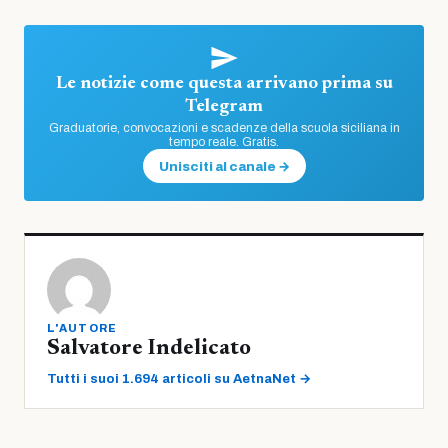
Le notizie come questa arrivano prima su
Telegram
Graduatorie, convocazioni e scadenze della scuola siciliana in
tempo reale. Gratis.
Unisciti al canale →
L'AUTORE
Salvatore Indelicato
Tutti i suoi 1.694 articoli su AetnaNet →