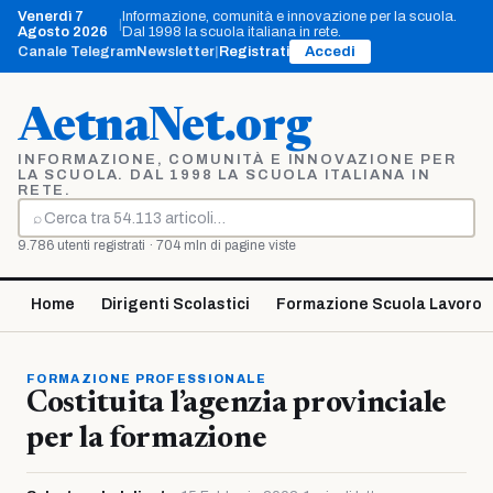
Vai
Venerdì 7
Informazione, comunità e innovazione per la scuola.
|
al
Agosto 2026
Dal 1998 la scuola italiana in rete.
contenuto
Canale Telegram
Newsletter
|
Registrati
Accedi
AetnaNet.org
INFORMAZIONE, COMUNITÀ E INNOVAZIONE PER
LA SCUOLA. DAL 1998 LA SCUOLA ITALIANA IN
RETE.
⌕
Cerca
9.786 utenti registrati · 704 mln di pagine viste
Home
Dirigenti Scolastici
Formazione Scuola Lavoro
FORMAZIONE PROFESSIONALE
Costituita l’agenzia provinciale
per la formazione