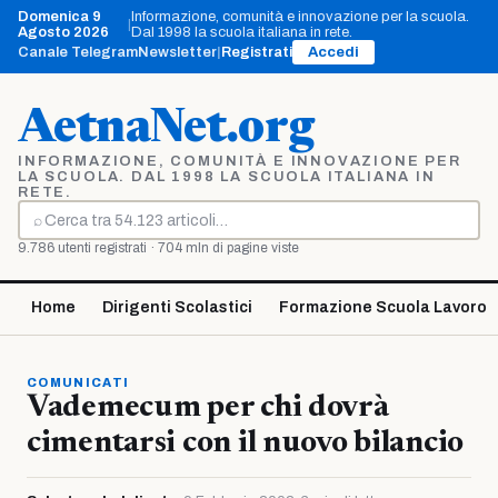
Vai
Domenica 9
Informazione, comunità e innovazione per la scuola.
|
al
Agosto 2026
Dal 1998 la scuola italiana in rete.
contenuto
Canale Telegram
Newsletter
|
Registrati
Accedi
AetnaNet.org
INFORMAZIONE, COMUNITÀ E INNOVAZIONE PER
LA SCUOLA. DAL 1998 LA SCUOLA ITALIANA IN
RETE.
⌕
Cerca
9.786 utenti registrati · 704 mln di pagine viste
Home
Dirigenti Scolastici
Formazione Scuola Lavoro
COMUNICATI
Vademecum per chi dovrà
cimentarsi con il nuovo bilancio