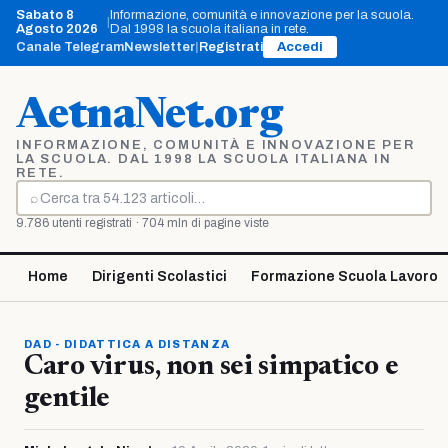
Vai
Sabato 8
Informazione, comunità e innovazione per la scuola.
|
al
Agosto 2026
Dal 1998 la scuola italiana in rete.
contenuto
Canale Telegram
Newsletter
|
Registrati
Accedi
AetnaNet.org
INFORMAZIONE, COMUNITÀ E INNOVAZIONE PER
LA SCUOLA. DAL 1998 LA SCUOLA ITALIANA IN
RETE.
⌕
Cerca
9.786 utenti registrati · 704 mln di pagine viste
Home
Dirigenti Scolastici
Formazione Scuola Lavoro
DAD - DIDATTICA A DISTANZA
Caro virus, non sei simpatico e
gentile