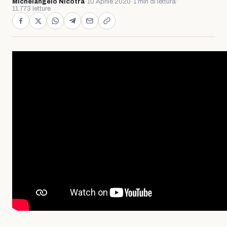
Michelangelo Nicotra
·
10 Aprile 2020
·
1 min di lettura
·
11.773 letture