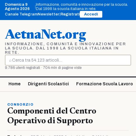
Vai
Domenica 9
Informazione, comunità e innovazione per la scuola.
|
al
Agosto 2026
Dal 1998 la scuola italiana in rete.
contenuto
Canale Telegram
Newsletter
|
Registrati
Accedi
AetnaNet.org
INFORMAZIONE, COMUNITÀ E INNOVAZIONE PER
LA SCUOLA. DAL 1998 LA SCUOLA ITALIANA IN
RETE.
⌕
Cerca
9.786 utenti registrati · 704 mln di pagine viste
Home
Dirigenti Scolastici
Formazione Scuola Lavoro
CONSORZIO
Componenti del Centro
Operativo di Supporto