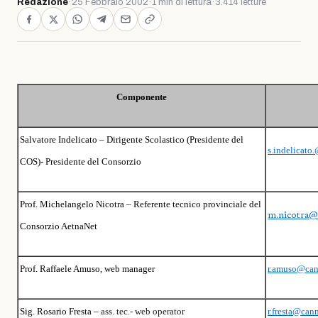
Redazione
·
25 Febbraio 2002
·
1 min di lettura
·
3.414 letture
Componente
Salvatore Indelicato – Dirigente Scolastico (Presidente del
s.indelicato
COS)- Presidente del Consorzio
Prof. Michelangelo Nicotra – Referente tecnico provinciale del
m.nicotra@
Consorzio AetnaNet
Prof. Raffaele Amuso, web manager
r.amuso@cann
Sig. Rosario Fresta –
ass. tec.- web operator
r.fresta@cann