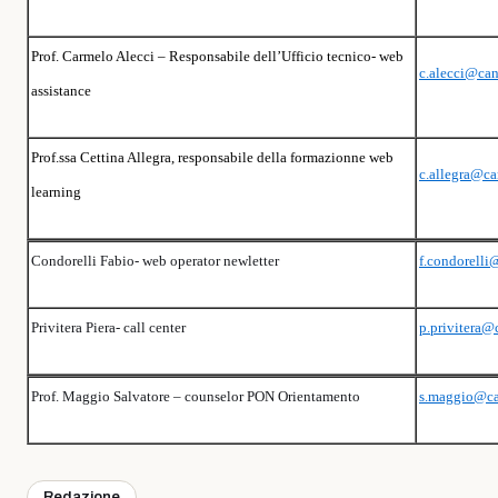
Prof. Carmelo Alecci – Responsabile dell’Ufficio tecnico- web
c.alecci@can
assistance
Prof.ssa Cettina Allegra, responsabile della formazionne web
c.allegra@ca
learning
Condorelli Fabio- web operator newletter
f.condorelli
Privitera Piera- call center
p.privitera@
Prof. Maggio Salvatore – counselor PON Orientamento
s.maggio@can
Redazione