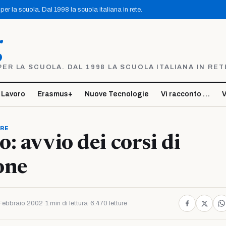
er la scuola. Dal 1998 la scuola italiana in rete.
g
R LA SCUOLA. DAL 1998 LA SCUOLA ITALIANA IN RET
 Lavoro
Erasmus+
Nuove Tecnologie
Vi racconto …
V
ORE
: avvio dei corsi di
one
Febbraio 2002
·
1 min di lettura
·
6.470 letture