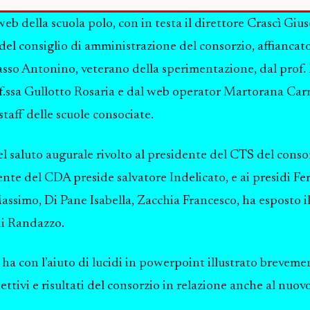
web della scuola polo, con in testa il direttore Crascì Giu
l consiglio di amministrazione del consorzio, affiancato
sso Antonino, veterano della sperimentazione, dal prof
f.ssa Gullotto Rosaria e dal web operator Martorana Car
 staff delle scuole consociate.
el saluto augurale rivolto al presidente del CTS del consor
nte del CDA preside salvatore Indelicato, e ai presidi Fe
ssimo, Di Pane Isabella, Zacchia Francesco, ha esposto 
di Randazzo.
 ha con l’aiuto di lucidi in powerpoint illustrato breveme
iettivi e risultati del consorzio in relazione anche al nuov