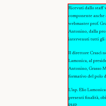
Ricevuti dallo staff 
componente anche de
webmaster prof. Gra
Antonino, dalla pro
intervenuti tutti gli
Il direttore Crascì n
Lamonica, al preside
Antonino, Grasso Ma
formativo del polo 
L’isp. Elio Lamonica
presenti finalità, ob
PHP.