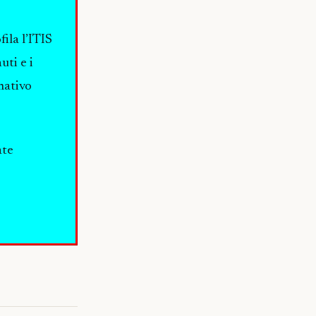
ila l’ITIS
uti e i
mativo
ate