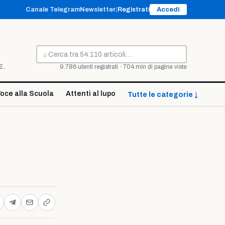
Canale Telegram
Newsletter
|
Registrati
Accedi
⌕
Cerca
E.
9.786 utenti registrati · 704 mln di pagine viste
oce alla Scuola
Attenti al lupo
Tutte le categorie ↓