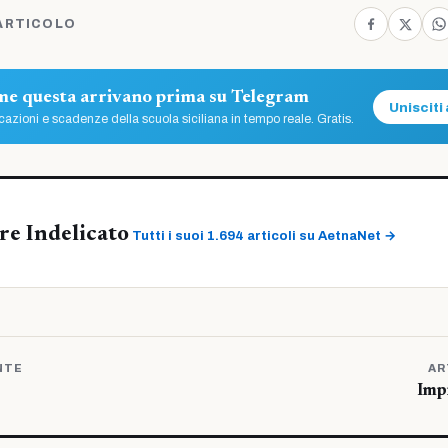
ARTICOLO
ome questa arrivano prima su Telegram
Unisciti 
azioni e scadenze della scuola siciliana in tempo reale. Gratis.
re Indelicato
Tutti i suoi 1.694 articoli su AetnaNet →
NTE
AR
Imp