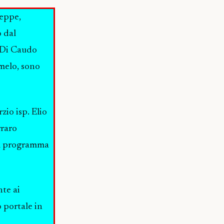
seppe,
 dal
. Di Caudo
melo, sono
zio isp. Elio
rraro
il programma
nte ai
o portale in