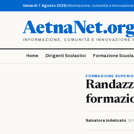
Vai
Venerdì 7 Agosto 2026
|
Informazione, comunità e innovazione p
al
contenuto
AetnaNet.or
INFORMAZIONE, COMUNITÀ E INNOVAZIONE PE
Home
Dirigenti Scolastici
Formazione Scuola
FORMAZIONE SUPERI
Randazzo
formazi
Salvatore Indelicato
·
18 