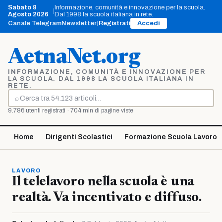
Vai
Sabato 8
Informazione, comunità e innovazione per la scuola.
|
al
Agosto 2026
Dal 1998 la scuola italiana in rete.
contenuto
Canale Telegram
Newsletter
|
Registrati
Accedi
AetnaNet.org
INFORMAZIONE, COMUNITÀ E INNOVAZIONE PER
LA SCUOLA. DAL 1998 LA SCUOLA ITALIANA IN
RETE.
⌕
Cerca
9.786 utenti registrati · 704 mln di pagine viste
Home
Dirigenti Scolastici
Formazione Scuola Lavoro
LAVORO
Il telelavoro nella scuola è una
realtà. Va incentivato e diffuso.