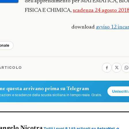
dell’apprendimento per MATEMATICA, BI
FISICA E CHIMICA,
scadenza 24 agosto 201
download
avviso 12 inca
ionale
ARTICOLO
ome questa arrivano prima su Telegram
Unisciti 
azioni e scadenze della scuola siciliana in tempo reale. Gratis.
angelo Nicotra
Tutti i suoi 8.145 articoli su AetnaNet →