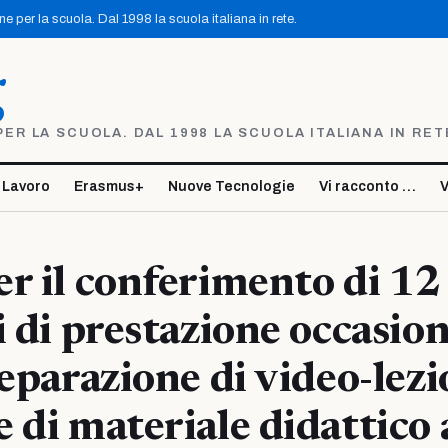
 per la scuola. Dal 1998 la scuola italiana in rete.
g
R LA SCUOLA. DAL 1998 LA SCUOLA ITALIANA IN RET
 Lavoro
Erasmus+
Nuove Tecnologie
Vi racconto …
V
r il conferimento di 12
i di prestazione occasio
reparazione di video-lezi
 di materiale didattico 