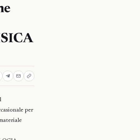
ne
ISICA
l
ccasionale per
materiale