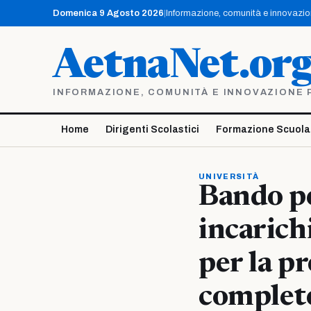
Vai
Domenica 9 Agosto 2026
|
Informazione, comunità e innovazione
al
contenuto
AetnaNet.or
INFORMAZIONE, COMUNITÀ E INNOVAZIONE PE
Home
Dirigenti Scolastici
Formazione Scuola
UNIVERSITÀ
Bando pe
incarich
per la p
complete