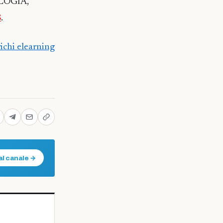
OLOGIA,
8
.
richi elearning
al canale →