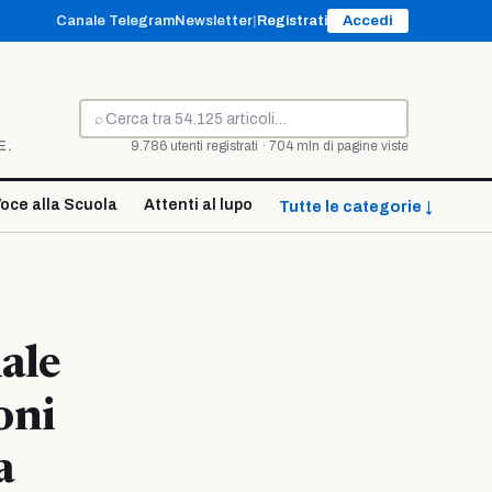
Canale Telegram
Newsletter
|
Registrati
Accedi
⌕
Cerca
E.
9.786 utenti registrati · 704 mln di pagine viste
oce alla Scuola
Attenti al lupo
Tutte le categorie ↓
nale
oni
a