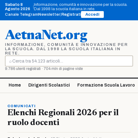
Vai
Sabato 8
Informazione, comunità e innovazione per la scuola.
|
al
Agosto 2026
Dal 1998 la scuola italiana in rete.
contenuto
Canale Telegram
Newsletter
|
Registrati
Accedi
AetnaNet.org
INFORMAZIONE, COMUNITÀ E INNOVAZIONE PER
LA SCUOLA. DAL 1998 LA SCUOLA ITALIANA IN
RETE.
⌕
Cerca
9.786 utenti registrati · 704 mln di pagine viste
Home
Dirigenti Scolastici
Formazione Scuola Lavoro
COMUNICATI
Elenchi Regionali 2026 per il
ruolo docenti