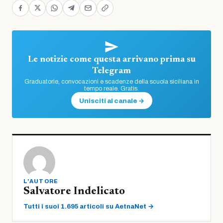
Le notizie come questa arrivano prima su
Telegram
Graduatorie, convocazioni e scadenze della scuola siciliana in
tempo reale. Gratis.
Unisciti al canale →
L'AUTORE
Salvatore Indelicato
Tutti i suoi 1.695 articoli su AetnaNet →