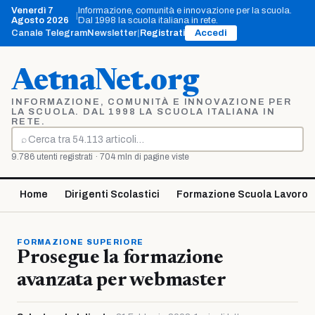
Vai
Venerdì 7
Informazione, comunità e innovazione per la scuola.
|
al
Agosto 2026
Dal 1998 la scuola italiana in rete.
contenuto
Canale Telegram
Newsletter
|
Registrati
Accedi
AetnaNet.org
INFORMAZIONE, COMUNITÀ E INNOVAZIONE PER
LA SCUOLA. DAL 1998 LA SCUOLA ITALIANA IN
RETE.
⌕
Cerca
9.786 utenti registrati · 704 mln di pagine viste
Home
Dirigenti Scolastici
Formazione Scuola Lavoro
FORMAZIONE SUPERIORE
Prosegue la formazione
avanzata per webmaster