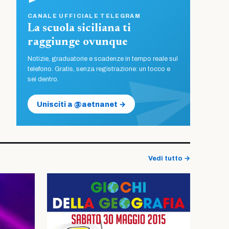
CANALE UFFICIALE TELEGRAM
La scuola siciliana ti
raggiunge ovunque
Notizie, graduatorie e scadenze in tempo reale sul
telefono. Gratis, senza registrazione: un tocco e
sei dentro.
Unisciti a @aetnanet →
Vedi tutto →