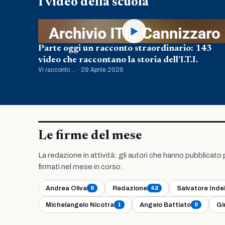
I video della scuola
▶
Parte oggi un racconto straordinario: 143
video che raccontano la storia dell’I.T.I.
Vi racconto ... · 29 Aprile 2026
Le firme del mese
La redazione in attività: gli autori che hanno pubblicato pi
firmati nel mese in corso.
Andrea Oliva
Redazione
Salvatore Inde
9
42
Michelangelo Nicotra
Angelo Battiato
Gi
1
0