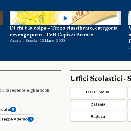
▶
Di chi è la colpa – Terzo classificato, categoria
V
revenge porn – IVB Capizzi Bronte
i
Voce alla Scuola · 13 Marzo 2023
B
V
Uffici Scolastici · S
ù di recente e gli articoli
U.S.R. Sicilia
Catania
licato
8
Ragusa
useppe Adernò
0