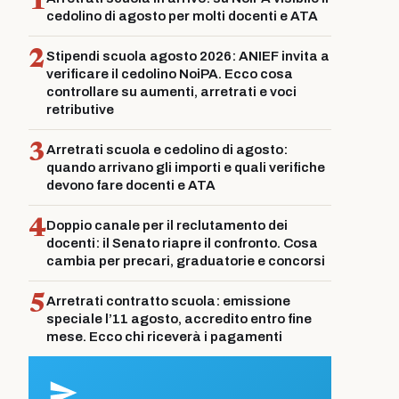
1
cedolino di agosto per molti docenti e ATA
2
Stipendi scuola agosto 2026: ANIEF invita a
verificare il cedolino NoiPA. Ecco cosa
controllare su aumenti, arretrati e voci
retributive
3
Arretrati scuola e cedolino di agosto:
quando arrivano gli importi e quali verifiche
devono fare docenti e ATA
4
Doppio canale per il reclutamento dei
docenti: il Senato riapre il confronto. Cosa
cambia per precari, graduatorie e concorsi
5
Arretrati contratto scuola: emissione
speciale l’11 agosto, accredito entro fine
mese. Ecco chi riceverà i pagamenti