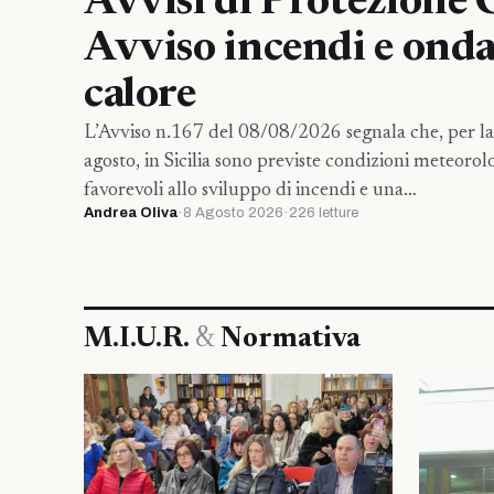
Avvisi di Protezione C
Avviso incendi e ond
calore
L’Avviso n.167 del 08/08/2026 segnala che, per la 
agosto, in Sicilia sono previste condizioni meteorol
favorevoli allo sviluppo di incendi e una…
Andrea Oliva
·
8 Agosto 2026
·
226 letture
M.I.U.R.
&
Normativa