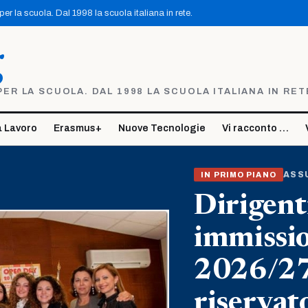
r la scuola. Dal 1998 la scuola italiana in rete.
g
R LA SCUOLA. DAL 1998 LA SCUOLA ITALIANA IN RET
 Lavoro
Erasmus+
Nuove Tecnologie
Vi racconto …
ASS
IN PRIMO PIANO
Dirigenti
immission
2026/27
riservat