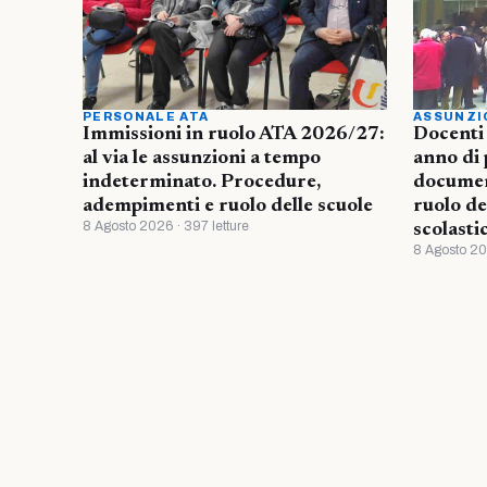
PERSONALE ATA
ASSUNZI
Immissioni in ruolo ATA 2026/27:
Docenti
al via le assunzioni a tempo
anno di 
indeterminato. Procedure,
document
adempimenti e ruolo delle scuole
ruolo de
8 Agosto 2026 · 397 letture
scolasti
8 Agosto 20