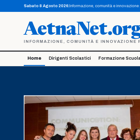
Vai
Sabato 8 Agosto 2026
|
Informazione, comunità e innovazione pe
al
contenuto
AetnaNet.or
INFORMAZIONE, COMUNITÀ E INNOVAZIONE PE
Home
Dirigenti Scolastici
Formazione Scuola