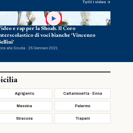
Tutti i video →
▶
ideo e rap per la Shoah. Il Coro
nterscolastico di voci bianche ‘Vincenzo
ellini’
oce alla Scuola · 25 Gennaio 2021
icilia
Agrigento
Caltanissetta · Enna
Messina
Palermo
Siracusa
Trapani