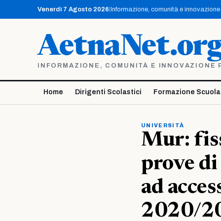
Vai
Venerdì 7 Agosto 2026
|
Informazione, comunità e innovazione p
al
contenuto
AetnaNet.or
INFORMAZIONE, COMUNITÀ E INNOVAZIONE PE
Home
Dirigenti Scolastici
Formazione Scuola
UNIVERSITÀ
Mur: fis
prove di
ad acces
2020/2