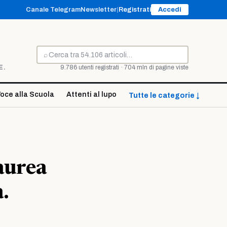
Canale Telegram
Newsletter
|
Registrati
Accedi
⌕
Cerca
E.
9.786 utenti registrati · 704 mln di pagine viste
oce alla Scuola
Attenti al lupo
Tutte le categorie ↓
aurea
.