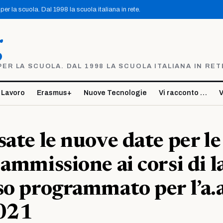
er la scuola. Dal 1998 la scuola italiana in rete.
g
R LA SCUOLA. DAL 1998 LA SCUOLA ITALIANA IN RET
 Lavoro
Erasmus+
Nuove Tecnologie
Vi racconto …
V
sate le nuove date per le
 ammissione ai corsi di l
so programmato per l’a.a
021