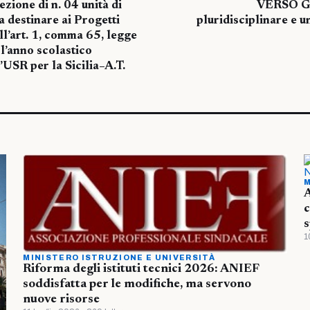
zione di n. 04 unità di
VERSO GL
 destinare ai Progetti
pluridisciplinare e u
ll’art. 1, comma 65, legge
l’anno scolastico
USR per la Sicilia–A.T.
M
A
c
s
1
MINISTERO ISTRUZIONE E UNIVERSITÀ
Riforma degli istituti tecnici 2026: ANIEF
soddisfatta per le modifiche, ma servono
nuove risorse