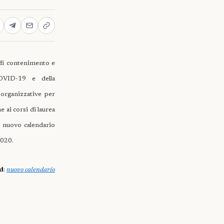
 di contenimento e
COVID-19 e della
 organizzative per
 ai corsi di laurea
l nuovo calendario
2020.
d
:
nuovo calendario