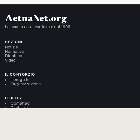
AetnaNet.org
La scuola catanese in rete dal 1998
SEZIONI
Notizie
Normativa
Didattica
Video
IL CONSORZIO
Il progetto
Organizzazione
UTILITY
Contattaci
Pubblicità
Cookie Policy (UE)
Privacy Policy
© 2002–2026 Consorzio AetnaNet
704.914.947 pagine viste da gennaio 2002