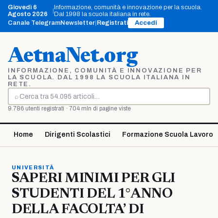
Vai
Giovedì 6
Informazione, comunità e innovazione per la scuola.
|
al
Agosto 2026
Dal 1998 la scuola italiana in rete.
contenuto
Canale Telegram
Newsletter
|
Registrati
Accedi
AetnaNet.org
INFORMAZIONE, COMUNITÀ E INNOVAZIONE PER
LA SCUOLA. DAL 1998 LA SCUOLA ITALIANA IN
RETE.
⌕
Cerca
9.786 utenti registrati · 704 mln di pagine viste
Home
Dirigenti Scolastici
Formazione Scuola Lavoro
UNIVERSITÀ
SAPERI MINIMI PER GLI
STUDENTI DEL 1°ANNO
DELLA FACOLTA’ DI