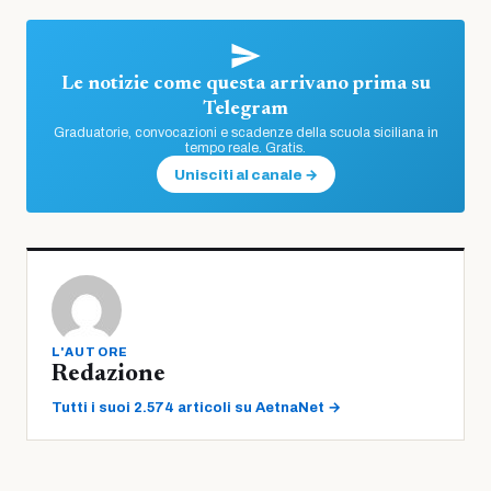
Le notizie come questa arrivano prima su
Telegram
Graduatorie, convocazioni e scadenze della scuola siciliana in
tempo reale. Gratis.
Unisciti al canale →
L'AUTORE
Redazione
Tutti i suoi 2.574 articoli su AetnaNet →