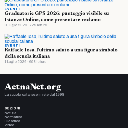
EVENTI
Graduatorie GPS 2026: punteggio visibile su
Istanze Online, come presentare reclamo
8 Luglio 2026 · 729 letture
EVENTI
Raffaele Iosa, l’ultimo saluto a una figura simbolo
della scuola italiana
1 Luglio 2026 · 693 letture
AetnaNet.org
La scuola catanese in rete dal 1998
SEZIONI
Notizie
Normativa
Didattica
Video