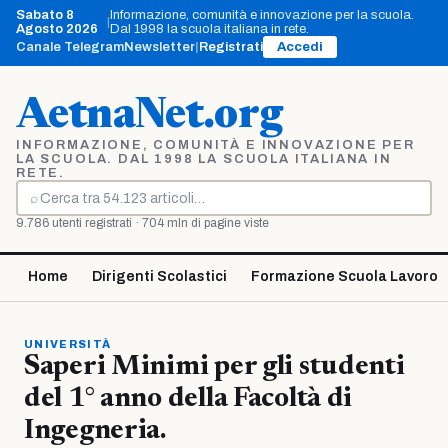
Vai
Sabato 8
Informazione, comunità e innovazione per la scuola.
|
al
Agosto 2026
Dal 1998 la scuola italiana in rete.
contenuto
Canale Telegram
Newsletter
|
Registrati
Accedi
AetnaNet.org
INFORMAZIONE, COMUNITÀ E INNOVAZIONE PER
LA SCUOLA. DAL 1998 LA SCUOLA ITALIANA IN
RETE.
⌕
Cerca
9.786 utenti registrati · 704 mln di pagine viste
Home
Dirigenti Scolastici
Formazione Scuola Lavoro
UNIVERSITÀ
Saperi Minimi per gli studenti
del 1° anno della Facoltà di
Ingegneria.