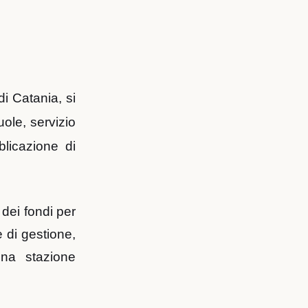
i Catania, si
uole, servizio
blicazione di
 dei fondi per
e di gestione,
una stazione