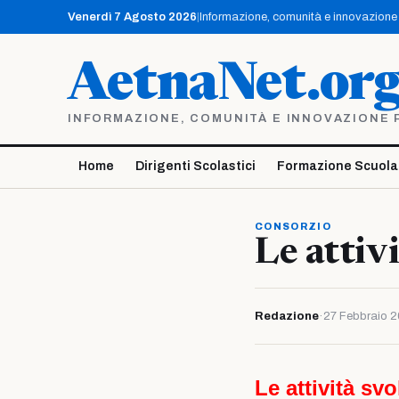
Vai
Venerdì 7 Agosto 2026
|
Informazione, comunità e innovazione p
al
contenuto
AetnaNet.or
INFORMAZIONE, COMUNITÀ E INNOVAZIONE PE
Home
Dirigenti Scolastici
Formazione Scuola
CONSORZIO
Le attiv
Redazione
·
27 Febbraio 
Le attività sv