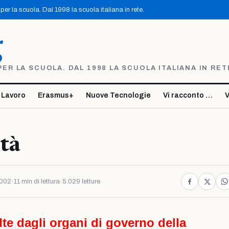
er la scuola. Dal 1998 la scuola italiana in rete.
g
R LA SCUOLA. DAL 1998 LA SCUOLA ITALIANA IN RET
 Lavoro
Erasmus+
Nuove Tecnologie
Vi racconto …
V
ità
2002
·
11 min di lettura
·
5.029 letture
olte dagli organi di governo della