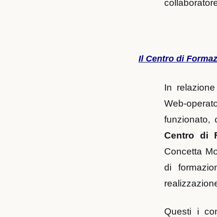
collaborator
Il Centro di Forma
In relazione
Web-operat
funzionato, 
Centro di
Concetta Mos
di formazi
realizzazion
Questi i co