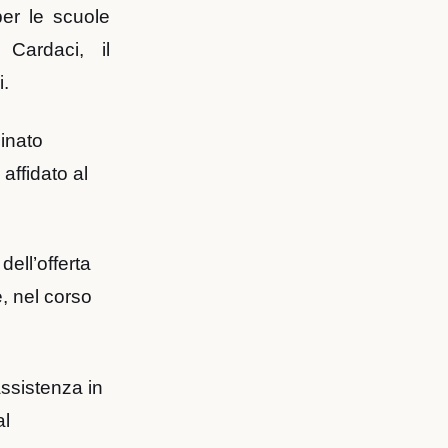
per le scuole
 Cardaci, il
i.
dinato
 affidato al
ell’offerta
, nel corso
assistenza in
al