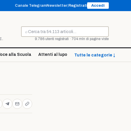
Canale Telegram
Newsletter
|
Registrati
Accedi
⌕
Cerca
E.
9.786 utenti registrati · 704 mln di pagine viste
oce alla Scuola
Attenti al lupo
Tutte le categorie ↓