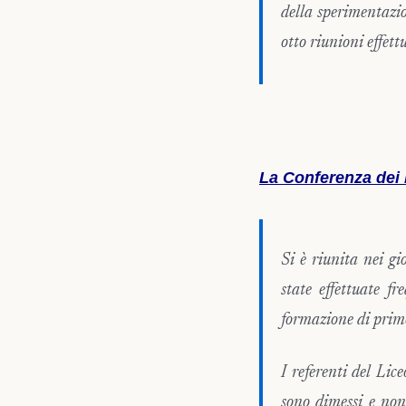
della sperimentazio
otto riunioni effett
La Conferenza dei 
Si è riunita nei g
state effettuate fr
formazione di primo
I referenti del Li
sono dimessi e non 