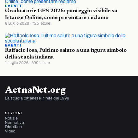
EVENTI
Graduatorie GPS 2026: punteggio visibile su
Istanze Online, come presentare reclamo
8 Luglio 2026 · 725 letture
EVENTI
Raffaele Iosa, l’ultimo saluto a una figura simbolo
della scuola italiana
1 Luglio 2026 · 690 letture
AetnaNet.org
La scuola catanese in rete dal 1998
SEZIONI
Notizie
Normativa
Didattica
Video