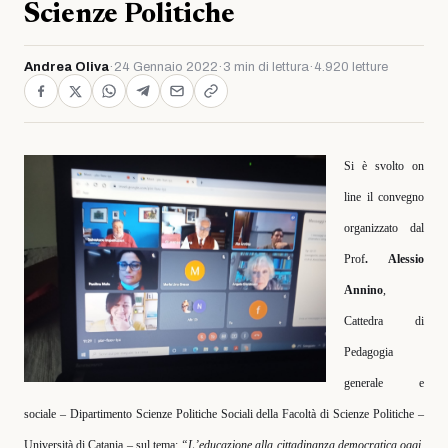
Scienze Politiche
Andrea Oliva
·
24 Gennaio 2022
·
3 min di lettura
·
4.920 letture
Si è svolto on
line il convegno
organizzato dal
Prof
. Alessio
Annino
,
Cattedra di
Pedagogia
generale e
sociale – Dipartimento Scienze Politiche Sociali della Facoltà di Scienze Politiche –
Università di Catania – sul tema:
“L’educazione alla cittadinanza democratica oggi,