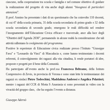
ciascuno, nella cooperazione tra scuola e famiglia e nel comune obiettivo di guidare
la realizzazione del progetto di vita anche degli alunni “
bisognosi di particolari
attenzioni
”.
Il prof. Annino ha presentato i dati di un questionario che ha coinvolto 110 docenti,
di cui 47 della scuola primaria, 31 della scuola secondaria di primo grado e 32 della
scuola secondaria di secondo grado; emergono le reali difficoltà nel rendere
l’insegnamento dell’Educazione Civica efficace e trasversale, ance alla luce degli
“Obiettivi dell’Agenda 2030”, permanendo in alcune realtà la considerazione che tali
attività rallentano lo
svolgimento del programma.
Positive le esperienze di Educazione civica realizzate presso l’Istituto “Giuseppe
Fava” e “Leonardo da Vinci” di Mascalucia e, come hanno testimoniato i docenti
referenti, il coinvolgimento dei ragazzi alla vita cittadina, li rende portatori di idee,
proposte e progetti per il bene della Comunità.
Ha partecipato all’evento anche la prof.ssa
Francesca Beltrame,
della Istituto
Comprensivo di Zevio, in provincia di Verona e sono state lette le testimonianze dei
ragazzi ex sindaci
Pietro Todeschini, Maddalena Ambrosi e Angelica Pelattieri;
mentre i ragazzi del CCR di Motta S Anastasia si sono presentati in video con la
vivacità del gruppo class,
che ha seguito l’evento a distanza.
Giuseppe Adernò