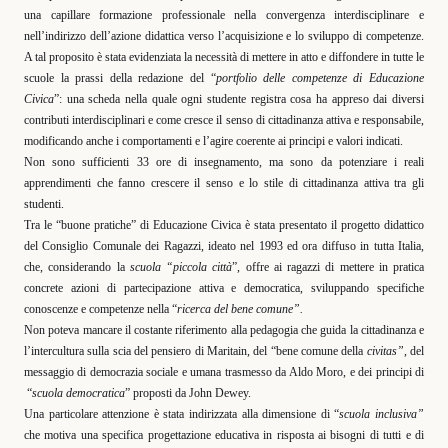
una capillare formazione professionale nella convergenza interdisciplinare e
nell’indirizzo dell’azione didattica verso l’acquisizione e lo sviluppo di competenze.
A tal proposito è stata evidenziata la necessità di mettere in atto e diffondere in tutte le
scuole la prassi della redazione del “
portfolio delle competenze di Educazione
Civica
”: una scheda nella quale ogni studente registra cosa ha appreso dai diversi
contributi interdisciplinari e come cresce il senso di cittadinanza attiva e responsabile,
modificando anche i comportamenti e l’agire coerente ai principi e valori indicati.
Non sono sufficienti 33 ore di insegnamento, ma sono da potenziare i reali
apprendimenti che fanno crescere il senso e lo stile di cittadinanza attiva tra gli
studenti.
Tra le “buone pratiche” di Educazione Civica è stata presentato il progetto didattico
del Consiglio Comunale dei Ragazzi, ideato nel 1993 ed ora diffuso in tutta Italia,
che, considerando la
scuola “piccola città
”, offre ai ragazzi di mettere in pratica
concrete azioni di partecipazione attiva e democratica, sviluppando specifiche
conoscenze e competenze nella “
ricerca del bene comune”.
Non poteva mancare il costante riferimento alla pedagogia che guida la cittadinanza e
l’intercultura sulla scia del pensiero di Maritain, del “bene comune della
civitas”
, del
messaggio di democrazia sociale e umana trasmesso da Aldo Moro, e dei principi di
“
scuola democratica
” proposti da John Dewey.
Una particolare attenzione è stata indirizzata alla dimensione di “
scuola inclusiva”
che motiva una specifica progettazione educativa in risposta ai bisogni di tutti e di