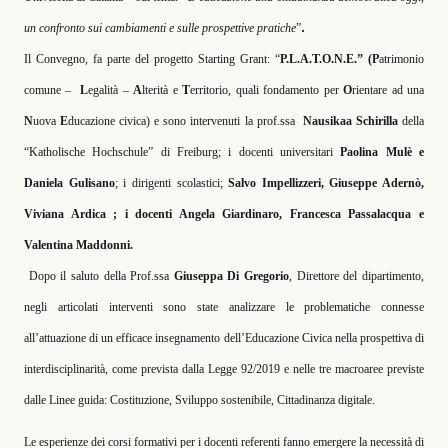
.
un confronto sui cambiamenti e sulle prospettive pratiche
”
Il Convegno, fa parte del progetto Starting Grant: “
P.L.A.T.O.N.E.”
(P
atrimonio
comune –
L
egalità –
A
lterità e
T
erritorio, quali fondamento per
O
rientare ad una
N
uova
E
ducazione civica) e sono intervenuti la prof.ssa
Nausikaa Schirilla
della
“Katholische Hochschule” di Freiburg; i docenti universitari
Paolina Mulè e
Daniela Gulisano
; i
dirigenti scolastici;
Salvo Impellizzeri, Giuseppe Adernò,
Viviana Ardica ; i docenti Angela Giardinaro, Francesca Passalacqua e
Valentina Maddonni.
Dopo il saluto della Prof.ssa
Giuseppa Di Gregorio
, Direttore del dipartimento,
negli articolati interventi sono state analizzare le problematiche connesse
all’attuazione di un efficace insegnamento dell’Educazione Civica nella prospettiva di
interdisciplinarità, come prevista dalla Legge 92/2019 e nelle tre macroaree previste
dalle Linee guida: Costituzione, Sviluppo sostenibile, Cittadinanza digitale.
Le esperienze dei corsi formativi per i docenti referenti fanno emergere la necessità di