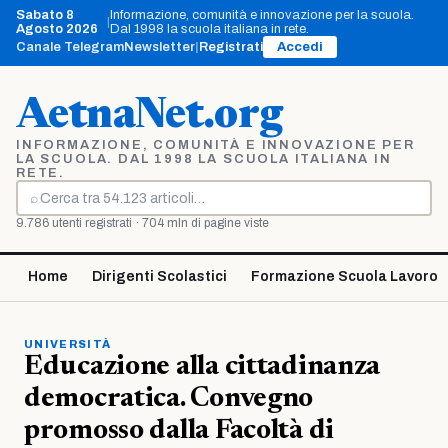
Vai
Sabato 8
Informazione, comunità e innovazione per la scuola.
|
al
Agosto 2026
Dal 1998 la scuola italiana in rete.
contenuto
Canale Telegram
Newsletter
|
Registrati
Accedi
AetnaNet.org
INFORMAZIONE, COMUNITÀ E INNOVAZIONE PER
LA SCUOLA. DAL 1998 LA SCUOLA ITALIANA IN
RETE.
⌕
Cerca
9.786 utenti registrati · 704 mln di pagine viste
Home
Dirigenti Scolastici
Formazione Scuola Lavoro
UNIVERSITÀ
Educazione alla cittadinanza
democratica. Convegno
promosso dalla Facoltà di