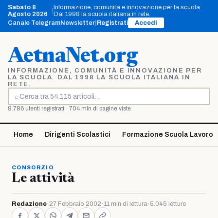
Vai
Sabato 8
Informazione, comunità e innovazione per la scuola.
|
al
Agosto 2026
Dal 1998 la scuola italiana in rete.
contenuto
Canale Telegram
Newsletter
|
Registrati
Accedi
AetnaNet.org
INFORMAZIONE, COMUNITÀ E INNOVAZIONE PER
LA SCUOLA. DAL 1998 LA SCUOLA ITALIANA IN
RETE.
⌕
Cerca
9.786 utenti registrati · 704 mln di pagine viste
Home
Dirigenti Scolastici
Formazione Scuola Lavoro
CONSORZIO
Le attività
Redazione
·
27 Febbraio 2002
·
11 min di lettura
·
5.045 letture