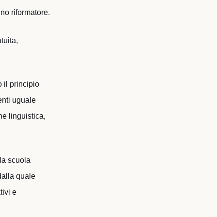
no riformatore.
tuita,
il principio
venti uguale
e linguistica,
lla scuola
dalla quale
ivi e