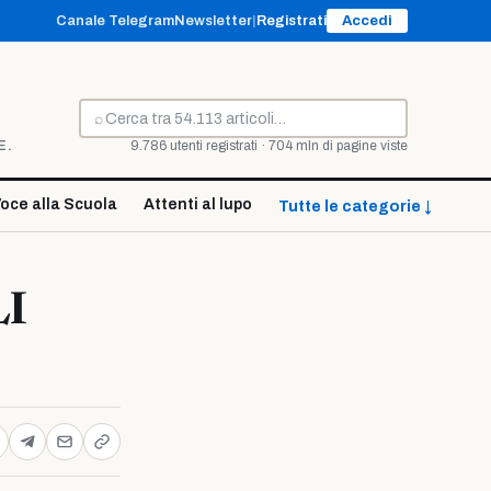
Canale Telegram
Newsletter
|
Registrati
Accedi
⌕
Cerca
E.
9.786 utenti registrati · 704 mln di pagine viste
oce alla Scuola
Attenti al lupo
Tutte le categorie ↓
I