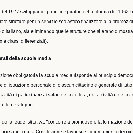
vi del 1977 sviluppano i principi ispiratori della riforma del 1962
ate strutture per un servizio scolastico finalizzato alla promoz
polo italiano, sia eliminando quelle strutture che si erano dimost
e classi differenziali).
nerali della scuola media
uzione obbligatoria la scuola media risponde al principio democr
 e di istruzione personale di ciascun cittadino e generale di tutto
pacità di partecipare ai valori della cultura, della civiltà e della
 al loro sviluppo.
do la legge istitutiva, "concorre a promuovere la formazione de
cipi sanciti dalla Costituzione e favorisce l’orientamento dei giov