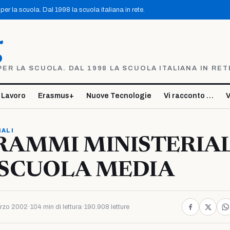
er la scuola. Dal 1998 la scuola italiana in rete.
g
R LA SCUOLA. DAL 1998 LA SCUOLA ITALIANA IN RET
 Lavoro
Erasmus+
Nuove Tecnologie
Vi racconto …
V
IALI
RAMMI MINISTERIAL
 SCUOLA MEDIA
rzo 2002
·
104 min di lettura
·
190.908 letture