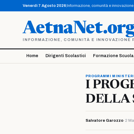
Vai
Venerdì 7 Agosto 2026
|
Informazione, comunità e innovazione p
al
contenuto
AetnaNet.or
INFORMAZIONE, COMUNITÀ E INNOVAZIONE PE
Home
Dirigenti Scolastici
Formazione Scuola
PROGRAMMI MINISTER
I PROG
DELLA
Salvatore Garozzo
·
2 Ma