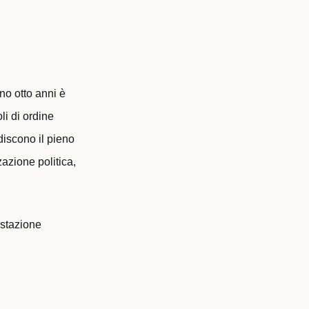
eno otto anni è
li di ordine
discono il pieno
zazione politica,
ostazione