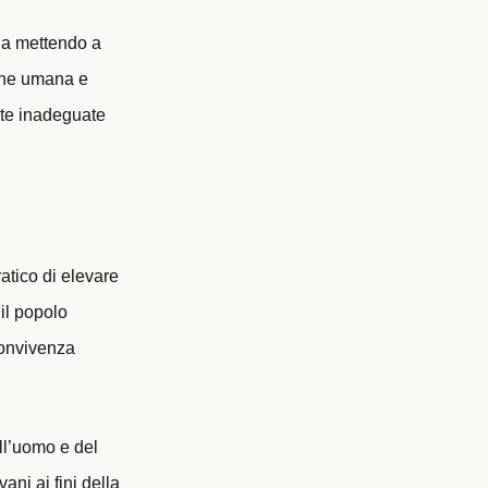
 sia mettendo a
ione umana e
rate inadeguate
atico di elevare
 il popolo
 convivenza
ll’uomo e del
ani ai fini della