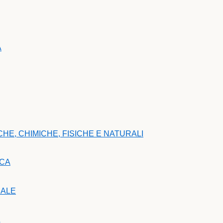
A
HE, CHIMICHE, FISICHE E NATURALI
ICA
CALE
A