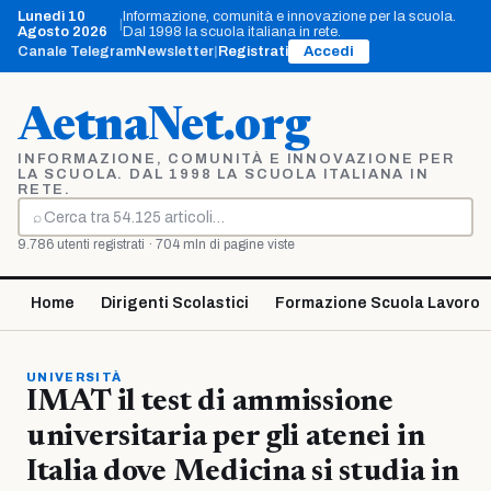
Vai
Lunedì 10
Informazione, comunità e innovazione per la scuola.
|
al
Agosto 2026
Dal 1998 la scuola italiana in rete.
contenuto
Canale Telegram
Newsletter
|
Registrati
Accedi
AetnaNet.org
INFORMAZIONE, COMUNITÀ E INNOVAZIONE PER
LA SCUOLA. DAL 1998 LA SCUOLA ITALIANA IN
RETE.
⌕
Cerca
9.786 utenti registrati · 704 mln di pagine viste
Home
Dirigenti Scolastici
Formazione Scuola Lavoro
UNIVERSITÀ
IMAT il test di ammissione
universitaria per gli atenei in
Italia dove Medicina si studia in