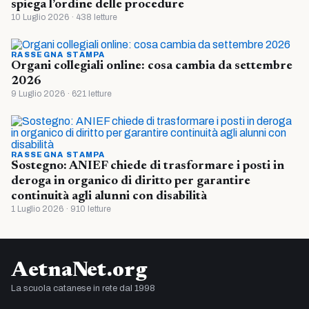
spiega l’ordine delle procedure
10 Luglio 2026 · 438 letture
RASSEGNA STAMPA
Organi collegiali online: cosa cambia da settembre
2026
9 Luglio 2026 · 621 letture
RASSEGNA STAMPA
Sostegno: ANIEF chiede di trasformare i posti in
deroga in organico di diritto per garantire
continuità agli alunni con disabilità
1 Luglio 2026 · 910 letture
AetnaNet.org
La scuola catanese in rete dal 1998