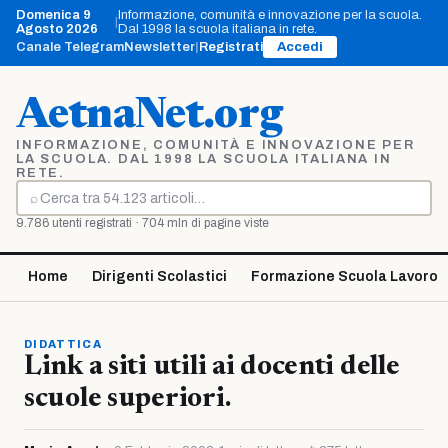
Vai
Domenica 9
Informazione, comunità e innovazione per la scuola.
|
al
Agosto 2026
Dal 1998 la scuola italiana in rete.
contenuto
Canale Telegram
Newsletter
|
Registrati
Accedi
AetnaNet.org
INFORMAZIONE, COMUNITÀ E INNOVAZIONE PER
LA SCUOLA. DAL 1998 LA SCUOLA ITALIANA IN
RETE.
⌕
Cerca
9.786 utenti registrati · 704 mln di pagine viste
Home
Dirigenti Scolastici
Formazione Scuola Lavoro
DIDATTICA
Link a siti utili ai docenti delle
scuole superiori.