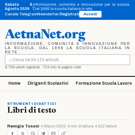
Vai
Sabato 8
Informazione, comunità e innovazione per la scuola.
|
al
Agosto 2026
Dal 1998 la scuola italiana in rete.
contenuto
Canale Telegram
Newsletter
|
Registrati
Accedi
AetnaNet.org
INFORMAZIONE, COMUNITÀ E INNOVAZIONE PER
LA SCUOLA. DAL 1998 LA SCUOLA ITALIANA IN
RETE.
⌕
Cerca
9.786 utenti registrati · 704 mln di pagine viste
Home
Dirigenti Scolastici
Formazione Scuola Lavoro
STRUMENTI DIDATTICI
Libri di testo
Remigio Tosoni
·
4 Marzo 2002
·
9 min di lettura
·
4.812 letture