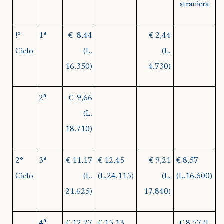
straniera
a
!°
1
€
8,44
€ 2,44
Ciclo
(L.
(L.
16.350)
4.730)
a
2
€
9,66
(L.
18.710)
a
2°
3
€ 11,17
€ 12,45
€ 9,21
€ 8,57
Ciclo
(L.
(L.24.115)
(L.
(L.16.600)
21.625)
17.840)
a
4
€ 12,27
€ 15,13
€ 8,57 (L.