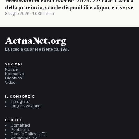
Immissioni in ruolo docenti 2026/27: Fase 1 scelta
della provincia, scuole disponibili e aliquote riserve
8 Luglio 2026 · 1.039 letture
AetnaNet.org
La scuola catanese in rete dal 1998
SEZIONI
Notizie
Normativa
Didattica
Video
IL CONSORZIO
Il progetto
Organizzazione
UTILITY
Contattaci
Pubblicità
Cookie Policy (UE)
Privacy Policy