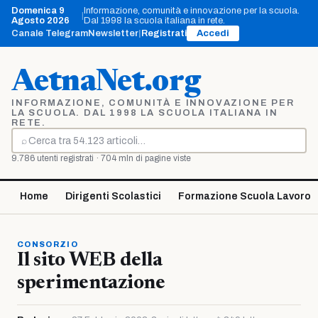
Vai
Domenica 9
Informazione, comunità e innovazione per la scuola.
|
al
Agosto 2026
Dal 1998 la scuola italiana in rete.
contenuto
Canale Telegram
Newsletter
|
Registrati
Accedi
AetnaNet.org
INFORMAZIONE, COMUNITÀ E INNOVAZIONE PER
LA SCUOLA. DAL 1998 LA SCUOLA ITALIANA IN
RETE.
⌕
Cerca
9.786 utenti registrati · 704 mln di pagine viste
Home
Dirigenti Scolastici
Formazione Scuola Lavoro
CONSORZIO
Il sito WEB della
sperimentazione