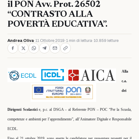
il PON Avv. Prot. 26502
“CONTRASTO ALLA
POVERTÀ EDUCATIVA”.
Andrea Oliva
·
11 Ottobre 2019
·
1 min di lettura
·
10.859 letture
Alla
c.a.
dei
Dirigenti Scolastici
e, p.c.
al DSGA – al Referente PON – POC “Per la Scuola,
competenze e ambienti per l’apprendimento”, all’Animatore Digitale e Responsabile
ECDL.
Fino al 21 ottobre 2019, sono aperte le candidature per presentare progetti per il