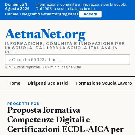
Vai
Domenica 9
Informazione, comunità e innovazione per la scuola.
|
al
Agosto 2026
Dal 1998 la scuola italiana in rete.
contenuto
Canale Telegram
Newsletter
|
Registrati
Accedi
AetnaNet.org
INFORMAZIONE, COMUNITÀ E INNOVAZIONE PER
LA SCUOLA. DAL 1998 LA SCUOLA ITALIANA IN
RETE.
⌕
Cerca
9.786 utenti registrati · 704 mln di pagine viste
Home
Dirigenti Scolastici
Formazione Scuola Lavoro
PROGETTI PON
Proposta formativa
Competenze Digitali e
Certificazioni ECDL-AICA per