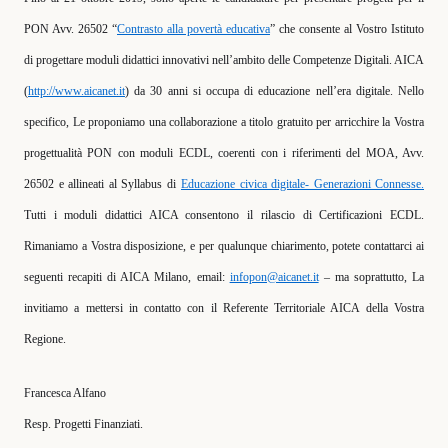
PON Avv. 26502 “
Contrasto alla povertà educativa
” che consente al Vostro Istituto
di progettare moduli didattici innovativi nell’ambito delle Competenze Digitali. AICA
(
http://www.aicanet.it
) da 30 anni si occupa di educazione nell’era digitale. Nello
specifico, Le proponiamo una collaborazione a titolo gratuito per arricchire la Vostra
progettualità PON con moduli ECDL, coerenti con i riferimenti del MOA, Avv.
26502 e allineati al Syllabus di
Educazione civica digitale- Generazioni Connesse.
Tutti i moduli didattici AICA consentono il rilascio di Certificazioni ECDL.
Rimaniamo a Vostra disposizione, e per qualunque chiarimento, potete contattarci ai
seguenti recapiti
di AICA Milano, email:
infopon@aicanet.it
– ma soprattutto, La
invitiamo a mettersi in contatto con
il Referente Territoriale AICA della Vostra
Regione.
Francesca Alfano
Resp. Progetti Finanziati.