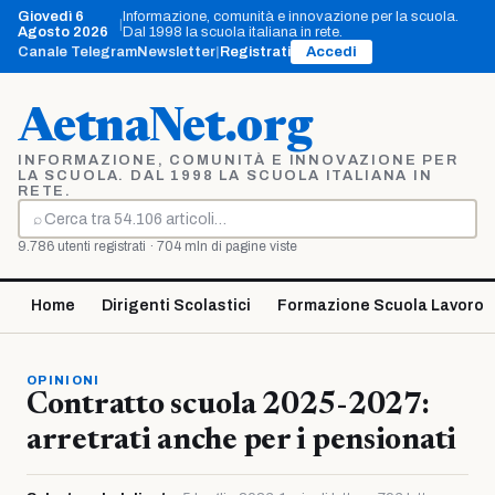
Vai
Giovedì 6
Informazione, comunità e innovazione per la scuola.
|
al
Agosto 2026
Dal 1998 la scuola italiana in rete.
contenuto
Canale Telegram
Newsletter
|
Registrati
Accedi
AetnaNet.org
INFORMAZIONE, COMUNITÀ E INNOVAZIONE PER
LA SCUOLA. DAL 1998 LA SCUOLA ITALIANA IN
RETE.
⌕
Cerca
9.786 utenti registrati · 704 mln di pagine viste
Home
Dirigenti Scolastici
Formazione Scuola Lavoro
OPINIONI
Contratto scuola 2025-2027:
arretrati anche per i pensionati