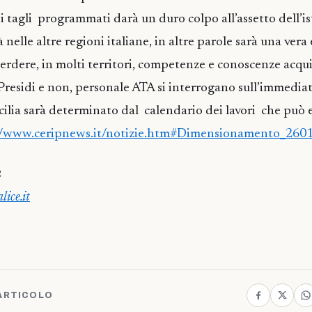
ei tagli programmati darà un duro colpo all’assetto dell’i
à nelle altre regioni italiane, in altre parole sarà una vera
rdere, in molti territori, competenze e conoscenze acquis
 Presidi e non, personale ATA si interrogano sull’immediat
icilia sarà determinato dal calendario dei lavori che può e
//www.ceripnews.it/notizie.htm#Dimensionamento_260
a
ice.it
ARTICOLO