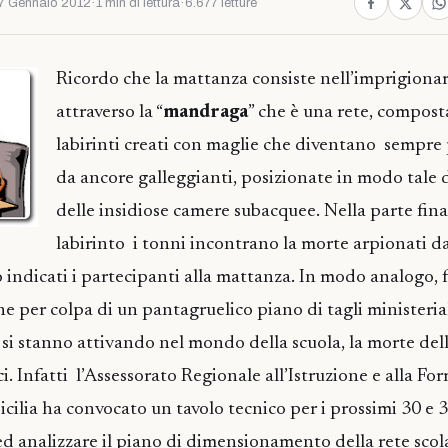
7 Gennaio 2012
·
1 min di lettura
·
6.677 letture
Ricordo che la mattanza consiste nell’imprigionar
attraverso la “
mandraga
” che è una rete, composta
labirinti creati con maglie che diventano sempre 
da ancore galleggianti, posizionate in modo tale 
delle insidiose camere subacquee. Nella parte fina
labirinto i tonni incontrano la morte arpionati d
 indicati i partecipanti alla mattanza. In modo analogo,
e per colpa di un pantagruelico piano di tagli ministeriali
i stanno attivando nel mondo della scuola, la morte del
tici. Infatti l’Assessorato Regionale all’Istruzione e alla F
Sicilia ha convocato un tavolo tecnico per i prossimi 30 e
ed analizzare il piano di dimensionamento della rete scol