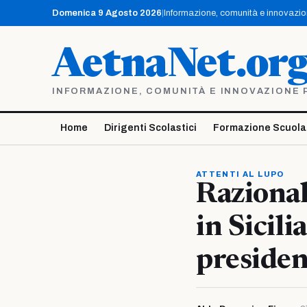
Vai
Domenica 9 Agosto 2026
|
Informazione, comunità e innovazione
al
contenuto
AetnaNet.or
INFORMAZIONE, COMUNITÀ E INNOVAZIONE PE
Home
Dirigenti Scolastici
Formazione Scuola
ATTENTI AL LUPO
Razional
in Sicili
preside