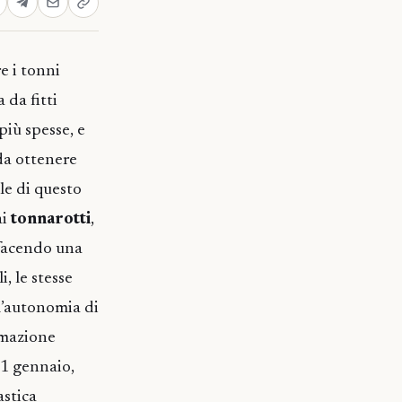
e i tonni
 da fitti
più spesse, e
da ottenere
le di questo
ai
tonnarotti
,
 facendo una
, le stesse
l’autonomia di
ormazione
 31 gennaio,
astica