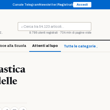
Canale Telegram
Newsletter
|
Registrati
Accedi
⌕
Cerca
E.
9.786 utenti registrati · 704 mln di pagine viste
oce alla Scuola
Attenti al lupo
Tutte le categorie ↓
astica
elle