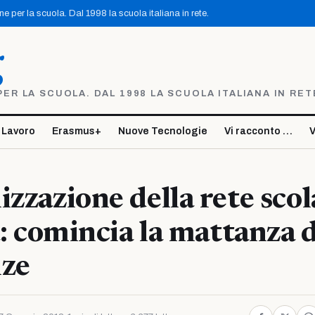
 per la scuola. Dal 1998 la scuola italiana in rete.
g
R LA SCUOLA. DAL 1998 LA SCUOLA ITALIANA IN RET
 Lavoro
Erasmus+
Nuove Tecnologie
Vi racconto …
V
izzazione della rete scol
a: comincia la mattanza d
nze