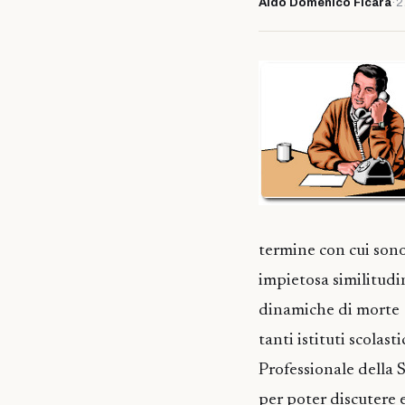
Aldo Domenico Ficara
·
2
termine con cui sono
impietosa similitudin
dinamiche di morte s
tanti istituti scolas
Professionale della 
per poter discutere 