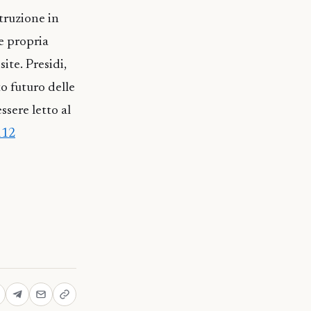
struzione in
 e propria
ite. Presidi,
o futuro delle
ssere letto al
112