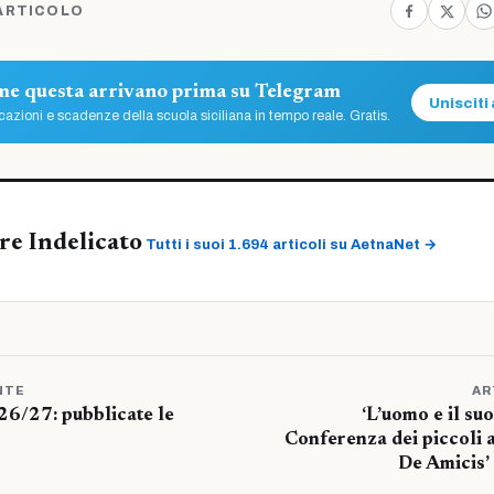
ARTICOLO
ome questa arrivano prima su Telegram
Unisciti 
azioni e scadenze della scuola siciliana in tempo reale. Gratis.
re Indelicato
Tutti i suoi 1.694 articoli su AetnaNet →
NTE
AR
26/27: pubblicate le
‘L’uomo e il suo 
Conferenza dei piccoli a
De Amicis’