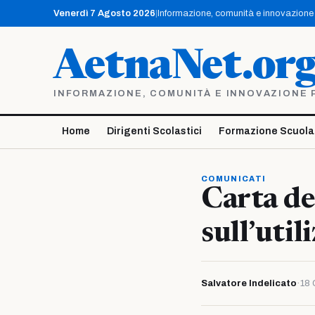
Vai
Venerdì 7 Agosto 2026
|
Informazione, comunità e innovazione p
al
contenuto
AetnaNet.or
INFORMAZIONE, COMUNITÀ E INNOVAZIONE PE
Home
Dirigenti Scolastici
Formazione Scuola
COMUNICATI
Carta de
sull’uti
Salvatore Indelicato
·
18 