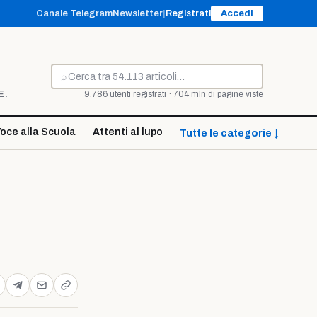
Canale Telegram
Newsletter
|
Registrati
Accedi
⌕
Cerca
E.
9.786 utenti registrati · 704 mln di pagine viste
oce alla Scuola
Attenti al lupo
Tutte le categorie ↓
e