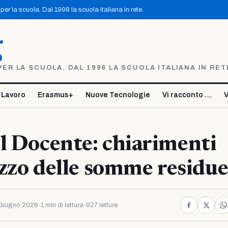
er la scuola. Dal 1998 la scuola italiana in rete.
g
R LA SCUOLA. DAL 1998 LA SCUOLA ITALIANA IN RET
 Lavoro
Erasmus+
Nuove Tecnologie
Vi racconto …
V
l Docente: chiarimenti
lizzo delle somme residu
Giugno 2026
·
1 min di lettura
·
927 letture