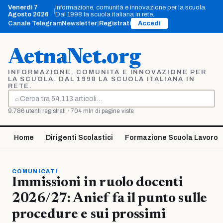
Vai
Venerdì 7
Informazione, comunità e innovazione per la scuola.
|
al
Agosto 2026
Dal 1998 la scuola italiana in rete.
contenuto
Canale Telegram
Newsletter
|
Registrati
Accedi
AetnaNet.org
INFORMAZIONE, COMUNITÀ E INNOVAZIONE PER
LA SCUOLA. DAL 1998 LA SCUOLA ITALIANA IN
RETE.
⌕
Cerca
9.786 utenti registrati · 704 mln di pagine viste
Home
Dirigenti Scolastici
Formazione Scuola Lavoro
COMUNICATI
Immissioni in ruolo docenti
2026/27: Anief fa il punto sulle
procedure e sui prossimi