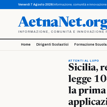
Vai
Venerdì 7 Agosto 2026
|
Informazione, comunità e innovazione p
al
contenuto
AetnaNet.or
INFORMAZIONE, COMUNITÀ E INNOVAZIONE PE
Home
Dirigenti Scolastici
Formazione Scuola
ATTENTI AL LUPO
Sicilia, 
legge 10
la prima
applicaz