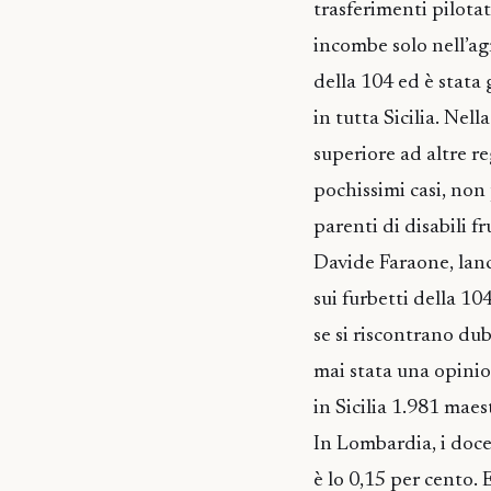
trasferimenti pilota
incombe solo nell’ag
della 104 ed è stata 
in tutta Sicilia. Nel
superiore ad altre r
pochissimi casi, non p
parenti di disabili fr
Davide Faraone, lanci
sui furbetti della 10
se si riscontrano du
mai stata una opinio
in Sicilia 1.981 maes
In Lombardia, i doce
è lo 0,15 per cento. 