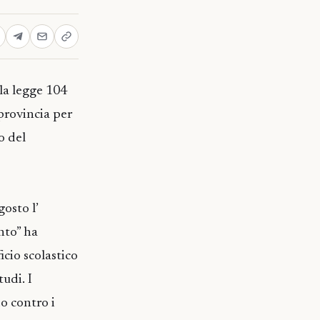
lla legge 104
 provincia per
o del
osto l’
nto” ha
icio scolastico
udi. I
o contro i