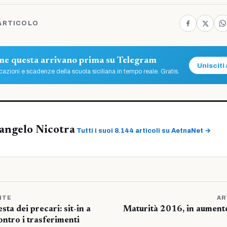
ARTICOLO
ome questa arrivano prima su Telegram
Unisciti 
azioni e scadenze della scuola siciliana in tempo reale. Gratis.
angelo Nicotra
Tutti i suoi 8.144 articoli su AetnaNet →
NTE
AR
sta dei precari: sit-in a
Maturità 2016, in aumento
ntro i trasferimenti