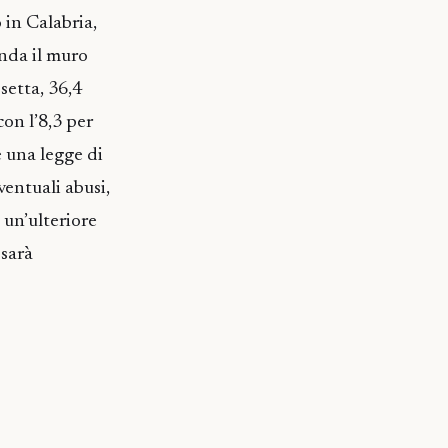
 in Calabria,
onda il muro
setta, 36,4
con l’8,3 per
è una legge di
entuali abusi,
o un’ulteriore
 sarà