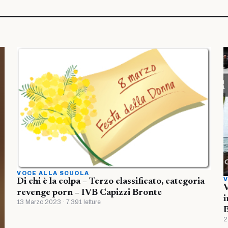
VOCE ALLA SCUOLA
V
Di chi è la colpa – Terzo classificato, categoria
V
revenge porn – IVB Capizzi Bronte
i
13 Marzo 2023 · 7.391 letture
B
2