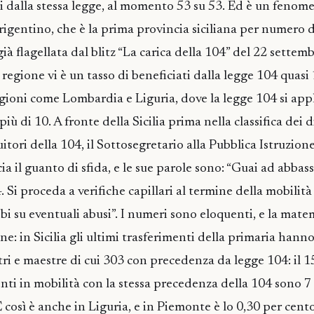
ti dalla stessa legge, al momento 53 su 53. Ed è un feno
rigentino, che è la prima provincia siciliana per numero d
già flagellata dal blitz “La carica della 104” del 22 sette
la regione vi è un tasso di beneficiati dalla legge 104 quasi
egioni come Lombardia e Liguria, dove la legge 104 si appl
iù di 10. A fronte della Sicilia prima nella classifica dei di
uitori della 104, il Sottosegretario alla Pubblica Istruzione,
a il guanto di sfida, e le sue parole sono: “Guai ad abbas
4. Si proceda a verifiche capillari al termine della mobilit
bbi su eventuali abusi”. I numeri sono eloquenti, e la mat
ne: in Sicilia gli ultimi trasferimenti della primaria han
tri e maestre di cui 303 con precedenza da legge 104: il 1
nti in mobilità con la stessa precedenza della 104 sono 7 
E così è anche in Liguria, e in Piemonte è lo 0,30 per cento