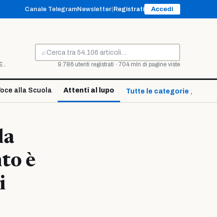
Canale Telegram
Newsletter
|
Registrati
Accedi
⌕
Cerca
E.
9.786 utenti registrati · 704 mln di pagine viste
oce alla Scuola
Attenti al lupo
Tutte le categorie ↓
la
to è
i