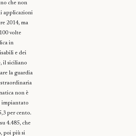
meno che non
i applicazioni
mbre 2014, ma
 100 volte
ica in
sabili e dei
 il siciliano
sare la guardia
à straordinaria
ematica non è
no impiantato
5,3 per cento.
su 4.485, che
, poi più si