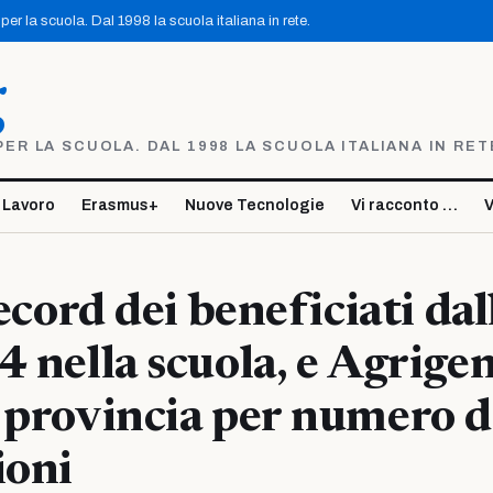
er la scuola. Dal 1998 la scuola italiana in rete.
g
R LA SCUOLA. DAL 1998 LA SCUOLA ITALIANA IN RET
 Lavoro
Erasmus+
Nuove Tecnologie
Vi racconto …
V
record dei beneficiati dal
4 nella scuola, e Agrigen
 provincia per numero d
ioni