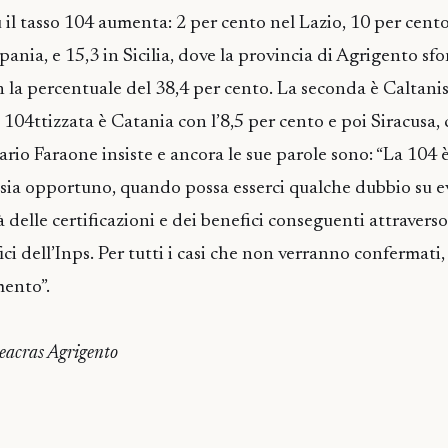
 il tasso 104 aumenta: 2 per cento nel Lazio, 10 per cento
ania, e 15,3 in Sicilia, dove la provincia di Agrigento sf
 la percentuale del 38,4 per cento. La seconda è Caltanis
104ttizzata è Catania con l’8,5 per cento e poi Siracusa, 
ario Faraone insiste e ancora le sue parole sono: “La 104 
 sia opportuno, quando possa esserci qualche dubbio su ev
tà delle certificazioni e dei benefici conseguenti attravers
fici dell’Inps. Per tutti i casi che non verranno confermati,
mento”.
eacras Agrigento