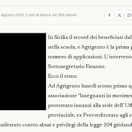
 Agosto 2016
·
2 min di lettura
·
49.395 letture
In Sicilia il record dei beneficiati da
nella scuola, e Agrigento è la prima
numero di applicazioni. L’ intervent
Sottosegretario Faraone.
Ecco il testo:
Ad Agrigento lunedì scorso primo ag
associazione “Insegnanti in movime
protestato innanzi alla sede dell’ Uff
provinciale, ex Provveditorato agli st
ifestato contro abusi e privilegi della legge 104 gridand