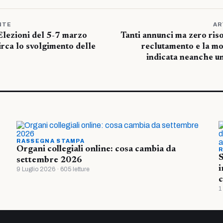
NTE
AR
Elezioni del 5-7 marzo
Tanti annunci ma zero risor
rca lo svolgimento delle
reclutamento e la mob
indicata neanche un
RASSEGNA STAMPA
Organi collegiali online: cosa cambia da
R
S
settembre 2026
i
9 Luglio 2026 · 605 letture
c
1