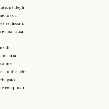
ute, né degli
meno così
se realizzato
i e una cassa
ne di
in chi si
ensione
ne – indica che
rbi psico-
one con più di