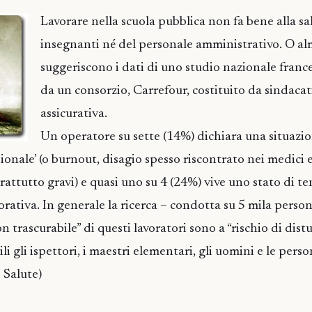
Lavorare nella scuola pubblica non fa bene alla sal
insegnanti né del personale amministrativo. O al
suggeriscono i dati di uno studio nazionale france
da un consorzio, Carrefour, costituito da sindacat
assicurativa.
Un operatore su sette (14%) dichiara una situazio
onale’ (o burnout, disagio spesso riscontrato nei medici e 
rattutto gravi) e quasi uno su 4 (24%) vive uno stato di t
vorativa. In generale la ricerca – condotta su 5 mila perso
trascurabile” di questi lavoratori sono a “rischio di distu
ili gli ispettori, i maestri elementari, gli uomini e le pers
 Salute)