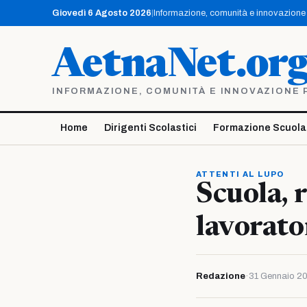
Vai
Giovedì 6 Agosto 2026
|
Informazione, comunità e innovazione p
al
contenuto
AetnaNet.or
INFORMAZIONE, COMUNITÀ E INNOVAZIONE PE
Home
Dirigenti Scolastici
Formazione Scuola
ATTENTI AL LUPO
Scuola, 
lavorato
Redazione
·
31 Gennaio 2