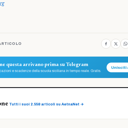
rg
ARTICOLO
ome questa arrivano prima su Telegram
Unisciti 
azioni e scadenze della scuola siciliana in tempo reale. Gratis.
one
Tutti i suoi 2.558 articoli su AetnaNet →