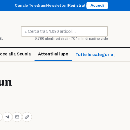
Canale Telegram
Newsletter
|
Registrati
Accedi
⌕
Cerca
E.
9.786 utenti registrati · 704 mln di pagine viste
oce alla Scuola
Attenti al lupo
Tutte le categorie ↓
 un