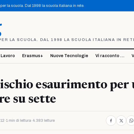
er la scuola. Dal 1998 la scuola italiana in rete.
g
R LA SCUOLA. DAL 1998 LA SCUOLA ITALIANA IN RET
 Lavoro
Erasmus+
Nuove Tecnologie
Vi racconto …
V
rischio esaurimento per
re su sette
012
·
1 min di lettura
·
4.383 letture