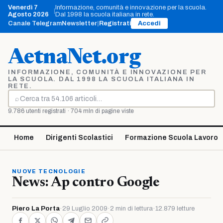
Vai
Venerdì 7
Informazione, comunità e innovazione per la scuola.
|
al
Agosto 2026
Dal 1998 la scuola italiana in rete.
contenuto
Canale Telegram
Newsletter
|
Registrati
Accedi
AetnaNet.org
INFORMAZIONE, COMUNITÀ E INNOVAZIONE PER
LA SCUOLA. DAL 1998 LA SCUOLA ITALIANA IN
RETE.
⌕
Cerca
9.786 utenti registrati · 704 mln di pagine viste
Home
Dirigenti Scolastici
Formazione Scuola Lavoro
NUOVE TECNOLOGIE
News: Ap contro Google
Piero La Porta
·
29 Luglio 2009
·
2 min di lettura
·
12.879 letture